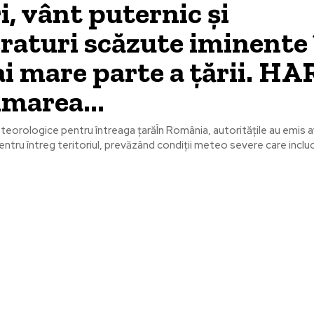
i, vânt puternic și
aturi scăzute iminente 
i mare parte a țării. H
imarea...
eorologice pentru întreaga țarăÎn România, autoritățile au emis
tru întreg teritoriul, prevăzând condiții meteo severe care includ 