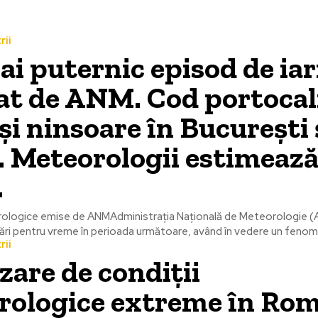
rii
ai puternic episod de ia
at de ANM. Cod portocal
 și ninsoare în București 
. Meteorologii estimeaz
.
rologice emise de ANMAdministrația Națională de Meteorologie (
ări pentru vreme în perioada următoare, având în vedere un fenome
rii
zare de condiții
rologice extreme în Rom