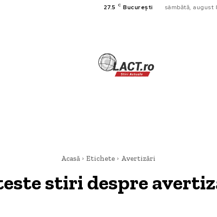
C
27.5
București
sâmbătă, august 
TECH
A
CULTURA SI
HOME & DE
Acasă
Etichete
Avertizări
teste stiri despre
avertiz