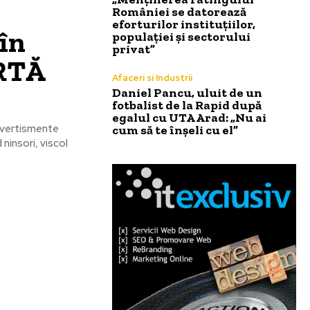
României se datorează
eforturilor instituțiilor,
în
populației și sectorului
privat”
ARTĂ
Afaceri si Industrii
Daniel Pancu, uluit de un
fotbalist de la Rapid după
egalul cu UTA Arad: „Nu ai
 avertismente
cum să te înșeli cu el”
ninsori, viscol