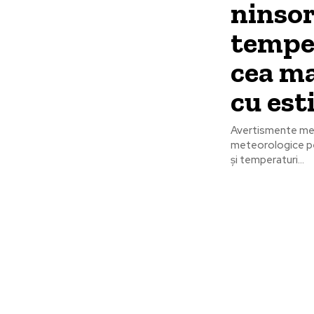
ninsor
temper
cea ma
cu est
Avertismente met
meteorologice pen
și temperaturi...