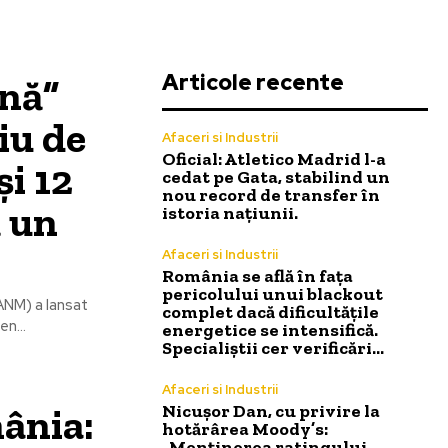
Articole recente
rnă”
iu de
Afaceri si Industrii
Oficial: Atletico Madrid l-a
și 12
cedat pe Gata, stabilind un
nou record de transfer în
ă un
istoria națiunii.
Afaceri si Industrii
România se află în fața
pericolului unui blackout
ANM) a lansat
complet dacă dificultățile
n...
energetice se intensifică.
Specialiștii cer verificări…
Afaceri si Industrii
ânia:
Nicușor Dan, cu privire la
hotărârea Moody’s:
„Menținerea ratingului