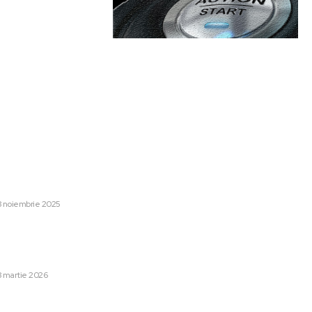
are:
Categorii:
ucescu’s Surpriză: Cine va
Afaceri si Industrii
1254
u San Marino
Lifestyle
48
8 noiembrie 2025
Sanatate / Hobby
42
i ținte în Golf. Teheranul a
Home & Deco
42
nt de evacuare pentru trei
Auto
28
8 martie 2026
Cultura si Entertainment
13
it raportului preliminar
Tech
13