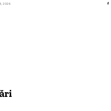
8, 2026
FACERI SI INDUSTRII
 ENTERTAINMENT
SANATATE SI HOBBY
CO
ări