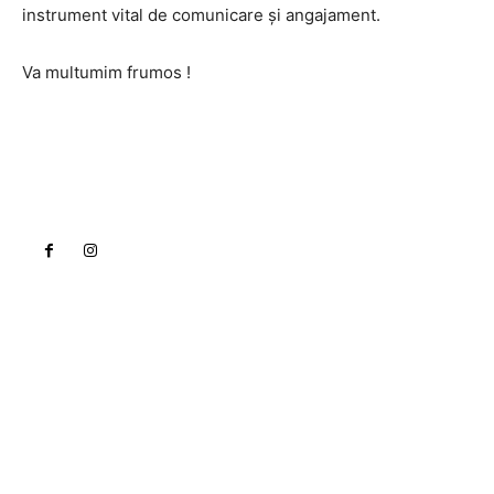
instrument vital de comunicare și angajament.
Va multumim frumos !
Lact
NEWS PRO
Noutati
Tech
Cultura si Entertainment
Sanatate / Hobby
Home & Deco
Bun venit la Lact.ro !
Lact.ro un site de știri / blog de noutăți, dedicat
diseminării de informații și actualități. Acesta oferă
articole, reportaje și analize pe teme diverse, de la
evenimente curente la subiecte specifice de interes.