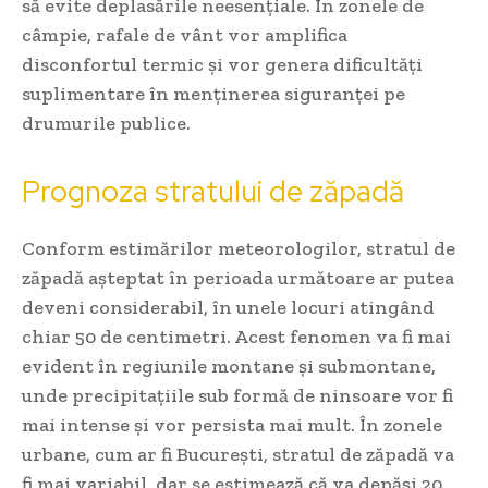
să evite deplasările neesențiale. În zonele de
câmpie, rafale de vânt vor amplifica
disconfortul termic și vor genera dificultăți
suplimentare în menținerea siguranței pe
drumurile publice.
Prognoza stratului de zăpadă
Conform estimărilor meteorologilor, stratul de
zăpadă așteptat în perioada următoare ar putea
deveni considerabil, în unele locuri atingând
chiar 50 de centimetri. Acest fenomen va fi mai
evident în regiunile montane și submontane,
unde precipitațiile sub formă de ninsoare vor fi
mai intense și vor persista mai mult. În zonele
urbane, cum ar fi București, stratul de zăpadă va
fi mai variabil, dar se estimează că va depăși 20