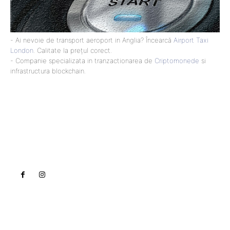
- Ai nevoie de transport aeroport in Anglia? Încearcă
Airport Taxi
London
. Calitate la prețul corect.
- Companie specializata in tranzactionarea de
Criptomonede
si
infrastructura blockchain.
Lact
NEWS PRO
Noutati
Tech
Cultura si Entertainment
Sanatate / Hobby
Home & Deco