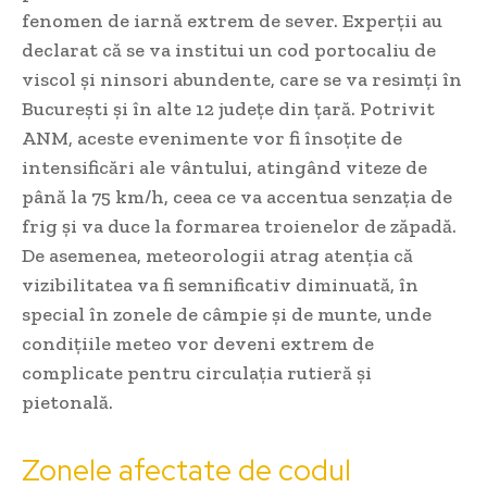
fenomen de iarnă extrem de sever. Experții au
declarat că se va institui un cod portocaliu de
viscol și ninsori abundente, care se va resimți în
București și în alte 12 județe din țară. Potrivit
ANM, aceste evenimente vor fi însoțite de
intensificări ale vântului, atingând viteze de
până la 75 km/h, ceea ce va accentua senzația de
frig și va duce la formarea troienelor de zăpadă.
De asemenea, meteorologii atrag atenția că
vizibilitatea va fi semnificativ diminuată, în
special în zonele de câmpie și de munte, unde
condițiile meteo vor deveni extrem de
complicate pentru circulația rutieră și
pietonală.
Zonele afectate de codul