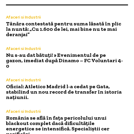
Afaceri si Industrii
Tânăra contestată pentru suma lăsată în plic
la nuntă: „Cu 1.600 de lei, mai bine nu te mai
deranjai”
Afaceri si Industrii
Nu s-au dat bătuți! » Evenimentul de pe
gazon, imediat după Dinamo – FC Voluntari 4-
0
Afaceri si Industrii
Oficial: Atletico Madrid l-a cedat pe Gata,
stabilind un nou record de transfer în istoria
națiunii.
Afaceri si Industrii
România se află în fața pericolului unui
blackout complet dacă dificultățile
energetice se intensifică. Specialiștii cer