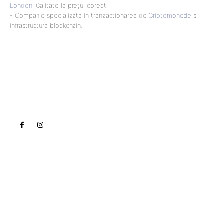
London
. Calitate la prețul corect.
- Companie specializata in tranzactionarea de
Criptomonede
si
infrastructura blockchain.
Lact
NEWS PRO
Noutati
Tech
Cultura si Entertainment
Sanatate / Hobby
Home & Deco
Bun venit la Lact.ro !
Lact.ro un site de știri / blog de noutăți, dedicat
diseminării de informații și actualități. Acesta oferă
articole, reportaje și analize pe teme diverse, de la