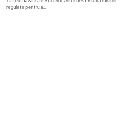
forțele navale ale Statelor Unite desfășoară misiuni
regulate pentru a...