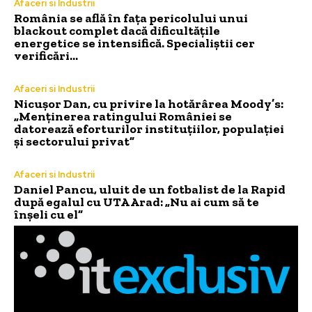
Afaceri si Industrii
România se află în fața pericolului unui
blackout complet dacă dificultățile
energetice se intensifică. Specialiștii cer
verificări…
Afaceri si Industrii
Nicușor Dan, cu privire la hotărârea Moody’s:
„Menținerea ratingului României se
datorează eforturilor instituțiilor, populației
și sectorului privat”
Afaceri si Industrii
Daniel Pancu, uluit de un fotbalist de la Rapid
după egalul cu UTA Arad: „Nu ai cum să te
înșeli cu el”