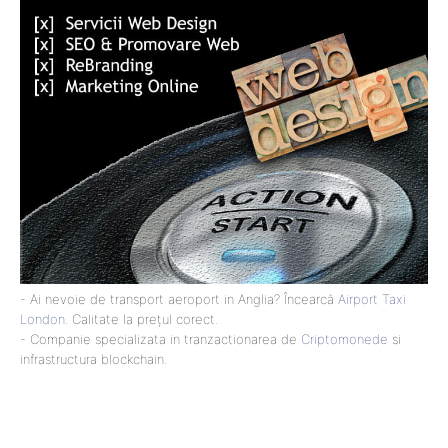
- Ai nevoie de transport aeroport in Anglia? Încearcă
Airport Taxi
London
. Calitate la prețul corect.
- Companie specializata in tranzactionarea de
Criptomonede
si
infrastructura blockchain.