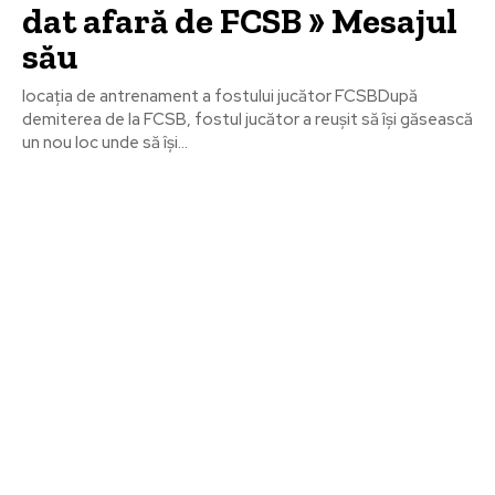
dat afară de FCSB » Mesajul
său
locația de antrenament a fostului jucător FCSBDupă
demiterea de la FCSB, fostul jucător a reușit să își găsească
un nou loc unde să își...