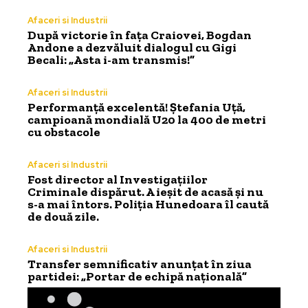
Afaceri si Industrii
După victorie în fața Craiovei, Bogdan
Andone a dezvăluit dialogul cu Gigi
Becali: „Asta i-am transmis!”
Afaceri si Industrii
Performanță excelentă! Ștefania Uță,
campioană mondială U20 la 400 de metri
cu obstacole
Afaceri si Industrii
Fost director al Investigațiilor
Criminale dispărut. A ieșit de acasă și nu
s-a mai întors. Poliția Hunedoara îl caută
de două zile.
Afaceri si Industrii
Transfer semnificativ anunțat în ziua
partidei: „Portar de echipă națională”