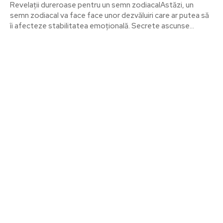
Revelații dureroase pentru un semn zodiacalAstăzi, un
semn zodiacal va face face unor dezvăluiri care ar putea să
îi afecteze stabilitatea emoțională. Secrete ascunse...