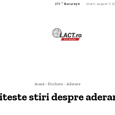
C
27.1
București
vineri, august 7, 
TECH
A
CULTURA SI
HOME & DE
Acasă
Etichete
Aderare
iteste stiri despre
adera