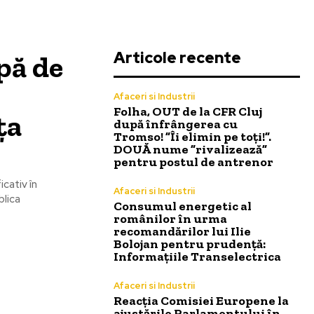
Articole recente
pă de
Afaceri si Industrii
Folha, OUT de la CFR Cluj
ța
după înfrângerea cu
Tromso! ”Îi elimin pe toți!”.
DOUĂ nume ”rivalizează”
pentru postul de antrenor
cativ în
Afaceri si Industrii
blica
Consumul energetic al
românilor în urma
recomandărilor lui Ilie
Bolojan pentru prudență:
Informațiile Transelectrica
Afaceri si Industrii
Reacția Comisiei Europene la
ajustările Parlamentului în