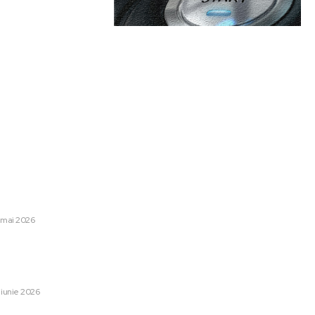
are:
Categorii:
dalia mondială la echipe
Afaceri si Industrii
1248
victorie semnificativă
Lifestyle
48
 iar următoarea provocare:
Sanatate / Hobby
42
 mai 2026
Home & Deco
42
lnirea Putin-Zelenski:
Auto
28
 excelent să se întâmple.
Cultura si Entertainment
13
onsabilitate în acest sens”
Tech
13
 iunie 2026
Sport
12