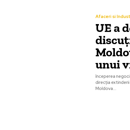
Afaceri si Indust
UE a d
discuț
Moldov
unui v
începerea negocie
direcția extinderi
Moldova....