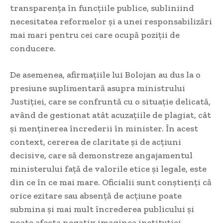
transparența în funcțiile publice, subliniind
necesitatea reformelor și a unei responsabilizări
mai mari pentru cei care ocupă poziții de
conducere.
De asemenea, afirmațiile lui Bolojan au dus la o
presiune suplimentară asupra ministrului
Justiției, care se confruntă cu o situație delicată,
având de gestionat atât acuzațiile de plagiat, cât
și menținerea încrederii în minister. În acest
context, cererea de claritate și de acțiuni
decisive, care să demonstreze angajamentul
ministerului față de valorile etice și legale, este
din ce în ce mai mare. Oficialii sunt conștienți că
orice ezitare sau absență de acțiune poate
submina și mai mult încrederea publicului și
poate afecta negativ imaginea instituției.