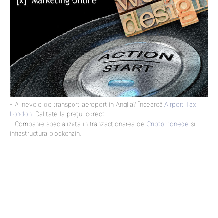
- Ai nevoie de transport aeroport in Anglia? Încearcă
Airport Taxi
London
. Calitate la prețul corect.
- Companie specializata in tranzactionarea de
Criptomonede
si
infrastructura blockchain.
Lact
NEWS PRO