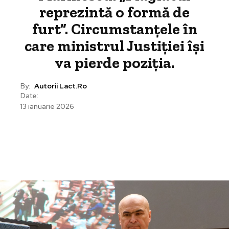
reprezintă o formă de
furt”. Circumstanțele în
care ministrul Justiției își
va pierde poziția.
By:
Autorii Lact.ro
Date:
13 ianuarie 2026