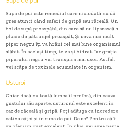
Supă de pui
Supa de pui este remediul care niciodată nu dă
greș atunci când suferi de gripă sau răceală. Un
bol de supă proaspătă, din care să nu lipsească o
ploaie de pătrunjel proaspăt, Și ceva mai mult
piper negru îți va hrăni cel mai bine organismul
slăbit. În același timp, te va și hidrat. Iar grație
piperului negru vei transpira mai ușor. Astfel,
vei scăpa de toxinele acumulate în organism.
Usturoi
Chiar dacă nu toată lumea îl preferă, din cauza
gustului său aparte, usturoiul este excelent în
caz de răceală și gripă. Poți adăuga cu încredere
câțiva căței și în supa de pui. De ce? Pentru că îi
va oferi un gust excelent. În plus, vei avea parte