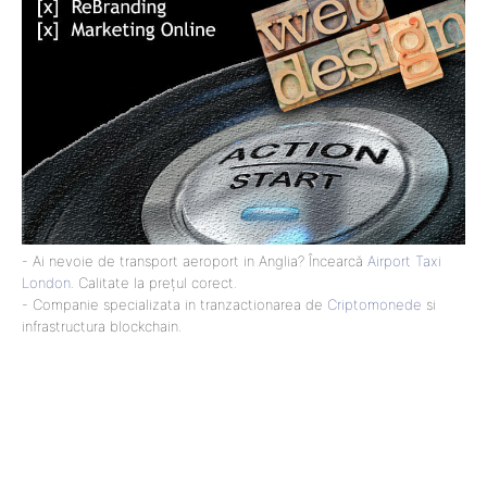
- Ai nevoie de transport aeroport in Anglia? Încearcă
Airport Taxi
London
. Calitate la prețul corect.
- Companie specializata in tranzactionarea de
Criptomonede
si
infrastructura blockchain.