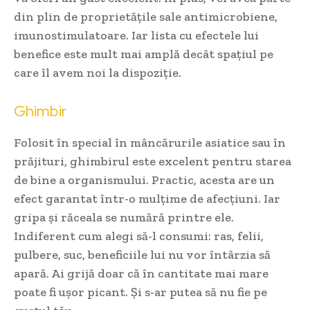
din plin de proprietățile sale antimicrobiene,
imunostimulatoare. Iar lista cu efectele lui
benefice este mult mai amplă decât spațiul pe
care îl avem noi la dispoziție.
Ghimbir
Folosit în special în mâncărurile asiatice sau în
prăjituri, ghimbirul este excelent pentru starea
de bine a organismului. Practic, acesta are un
efect garantat într-o mulțime de afecțiuni. Iar
gripa și răceala se numără printre ele.
Indiferent cum alegi să-l consumi: ras, felii,
pulbere, suc, beneficiile lui nu vor întârzia să
apară. Ai grijă doar că în cantitate mai mare
poate fi ușor picant. Și s-ar putea să nu fie pe