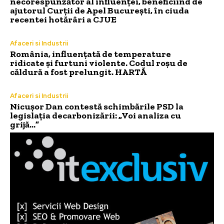
necorespunzător al influenței, beneficiind de
ajutorul Curții de Apel București, în ciuda
recentei hotărâri a CJUE
Afaceri si Industrii
România, influențată de temperature
ridicate și furtuni violente. Codul roșu de
căldură a fost prelungit. HARTĂ
Afaceri si Industrii
Nicușor Dan contestă schimbările PSD la
legislația decarbonizării: „Voi analiza cu
grijă…”