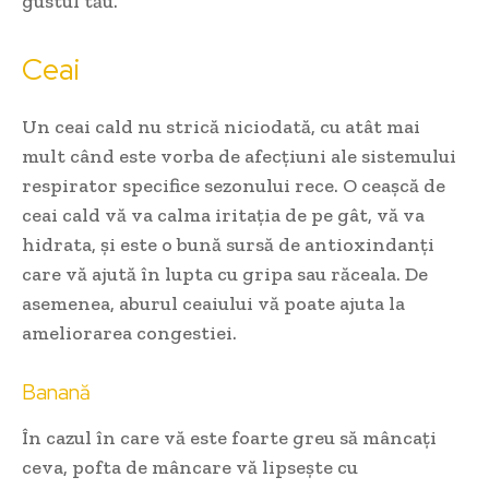
gustul tău.
Ceai
Un ceai cald nu strică niciodată, cu atât mai
mult când este vorba de afecțiuni ale sistemului
respirator specifice sezonului rece. O ceașcă de
ceai cald vă va calma iritația de pe gât, vă va
hidrata, și este o bună sursă de antioxindanți
care vă ajută în lupta cu gripa sau răceala. De
asemenea, aburul ceaiului vă poate ajuta la
ameliorarea congestiei.
Banană
În cazul în care vă este foarte greu să mâncați
ceva, pofta de mâncare vă lipsește cu