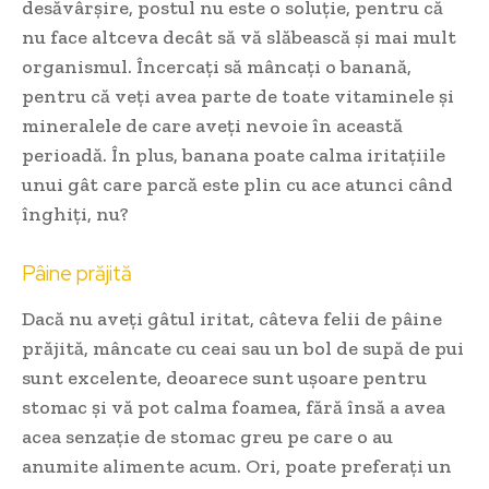
desăvârșire, postul nu este o soluție, pentru că
nu face altceva decât să vă slăbească și mai mult
organismul. Încercați să mâncați o banană,
pentru că veți avea parte de toate vitaminele și
mineralele de care aveți nevoie în această
perioadă. În plus, banana poate calma iritațiile
unui gât care parcă este plin cu ace atunci când
înghiți, nu?
Pâine prăjită
Dacă nu aveți gâtul iritat, câteva felii de pâine
prăjită, mâncate cu ceai sau un bol de supă de pui
sunt excelente, deoarece sunt ușoare pentru
stomac și vă pot calma foamea, fără însă a avea
acea senzație de stomac greu pe care o au
anumite alimente acum. Ori, poate preferați un