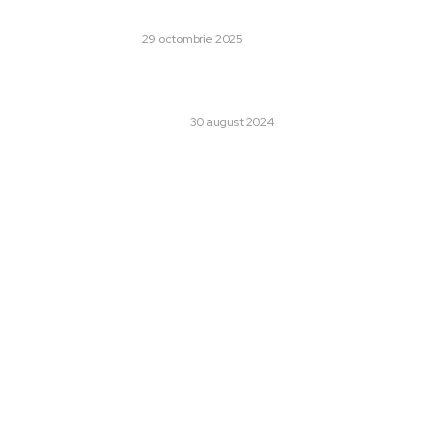
înainte
AFACERI SI INDUSTRII
29 octombrie 2025
Trebuie să arăt într-un anumit fel pentru a face
videochat?
CULTURA SI ENTERTAINMENT
30 august 2024
Categorii:
Afaceri si Industrii
1243
Lifestyle
48
Sanatate / Hobby
42
Home & Deco
42
Auto
28
Cultura si Entertainment
13
Tech
13
Sport
12
Copii
12