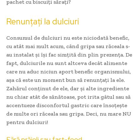
pachet cu biscuiți sărați?
Renunțați la dulciuri
Consumul de dulciuri nu este niciodată benefic,
cu atât mai mult acum, când gripa sau răceala s-
au instalat și își fac simțită din plin prezența. De
fapt, dulciurile nu sunt altceva decât alimente
care nu aduc niciun aport benefic organismului,
așa că este un moment bun să renunțați la ele.
Zahărul conținut de ele, dar și alte ingrediente
nu chiar atât de sănătoase, pot irita gâtul sau să
accentueze disconfortul gastric care însoțește
de multe ori răceala sau gripa. Deci, nu mare NU
pentru dulciuri!
Fără prăjeli sau fast-food