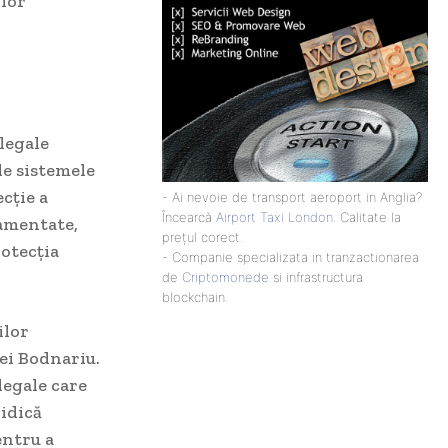
ilor
legale
de sistemele
cție a
- Ai nevoie de transport aeroport in Anglia?
Încearcă
Airport Taxi London
. Calitate la
damentate,
prețul corect.
rotecția
- Companie specializata in tranzactionarea
de
Criptomonede
si infrastructura
blockchain.
ilor
iei Bodnariu.
legale care
ridică
entru a