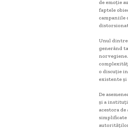
de emoție au
faptele obie
campaniile d
distorsiona
Unul dintre 
generând tab
norvegiene. 
complexități
o discuție i
existente și
De asemenea
și a institu
acestora de 
simplificate
autoritățilo