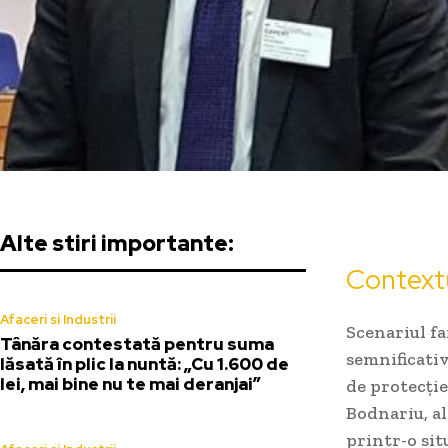
Alte stiri importante:
Contextu
Afaceri si Industrii
Scenariul fa
Tânăra contestată pentru suma
semnificativ
lăsată în plic la nuntă: „Cu 1.600 de
lei, mai bine nu te mai deranjai”
de protecție
Bodnariu, a
printr-o sit