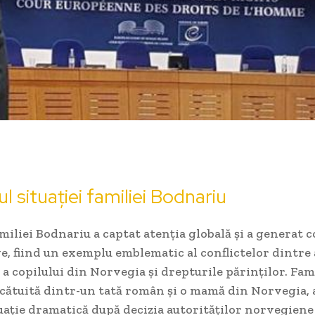
l situației familiei Bodnariu
miliei Bodnariu a captat atenția globală și a generat 
e, fiind un exemplu emblematic al conflictelor dintre 
 a copilului din Norvegia și drepturile părinților. Fam
lcătuită dintr-un tată român și o mamă din Norvegia, 
uație dramatică după decizia autorităților norvegiene 