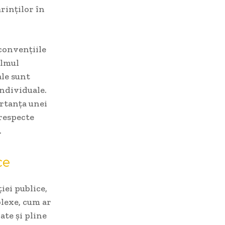
ărinților în
 convențiile
ilmul
ale sunt
individuale.
ortanța unei
 respecte
.
ce
ei publice,
lexe, cum ar
cate și pline