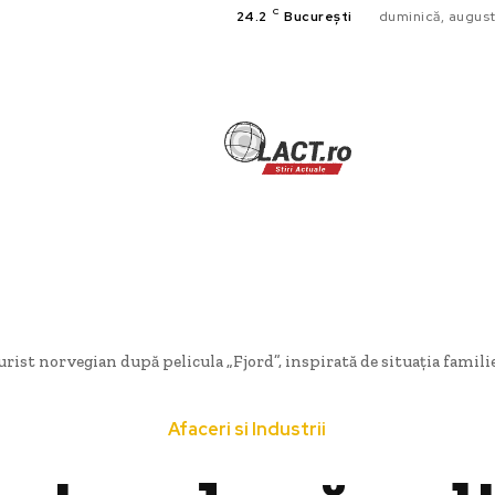
C
24.2
București
duminică, august
TECH
A
CULTURA SI
HOME & DE
urist norvegian după pelicula „Fjord”, inspirată de situația familiei
Afaceri si Industrii