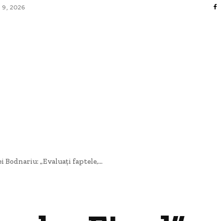
 9, 2026
FACERI SI INDUSTRII
 ENTERTAINMENT
SANATATE SI HOBBY
CO
 Bodnariu: „Evaluați faptele,...