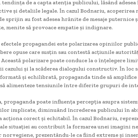
 tendința de a capta atenția publicului, lăsând adesea
ctive și detaliile legale. În cazul Bodnariu, acoperirea 
e sprijin au fost adesea hrănite de mesaje puternice ș
te, menite să provoace empatie și indignare.
efectele propagandei este polarizarea opiniilor publi
ere opuse care susțin sau contestă acțiunile autorită
Această polarizare poate conduce la o înțelegere limi
i cazului și la scăderea dialogului constructiv. În loc 
nformată și echilibrată, propaganda tinde să amplifice
 să alimenteze tensiunile între diferite grupuri de int
, propaganda poate influența percepția asupra sistemu
țiilor implicate, diminuând încrederea publicului în ab
a acționa corect și echitabil. În cazul Bodnariu, reprez
 ale situației au contribuit la formarea unei imagini n
r norvegiene, prezentându-le ca fiind extreme și insen