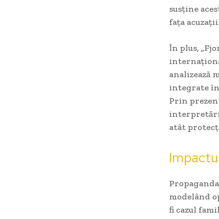
susține aces
fața acuzații
În plus, „Fj
internaționa
analizează m
integrate în
Prin prezent
interpretări
atât protecț
Impactul
Propaganda 
modelând op
fi cazul fami