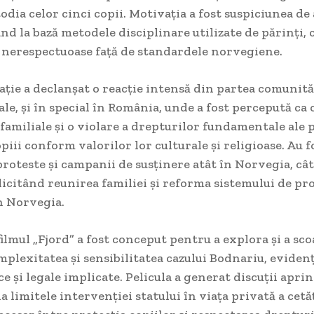
odia celor cinci copii. Motivația a fost suspiciunea de
ând la bază metodele disciplinare utilizate de părinți, 
 nerespectuoase față de standardele norvegiene.
ație a declanșat o reacție intensă din partea comunită
le, și în special în România, unde a fost percepută ca 
familiale și o violare a drepturilor fundamentale ale 
opiii conform valorilor lor culturale și religioase. Au f
roteste și campanii de susținere atât în Norvegia, cât 
icitând reunirea familiei și reforma sistemului de pro
n Norvegia.
filmul „Fjord” a fost conceput pentru a explora și a sco
plexitatea și sensibilitatea cazului Bodnariu, eviden
ce și legale implicate. Pelicula a generat discuții apri
a limitele intervenției statului în viața privată a cetăț