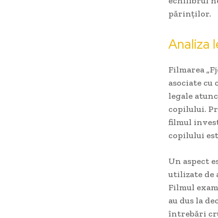
echilibrul n
părinților.
Analiza l
Filmarea „F
asociate cu
legale atunc
copilului. P
filmul inves
copilului es
Un aspect es
utilizate de
Filmul exami
au dus la dec
întrebări cr