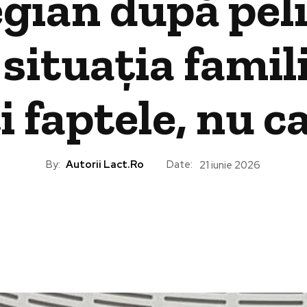
gian după peli
 situația famil
i faptele, nu 
By:
Autorii Lact.ro
Date:
21 iunie 2026