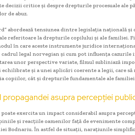
te decizii critice și despre drepturile procesuale ale p
lor de abuz.
ord” abordează tensiunea dintre legislația națională și
le referitoare la drepturile copilului și ale familiei. F
odul în care aceste instrumente juridice internațion
 cadrul legal norvegian și cum pot influența cazurile 
area unor perspective variate, filmul subliniază imp
 echilibrate și a unei aplicări coerente a legii, care să
ia copiilor, cât și drepturile fundamentale ale familiei
 propagandei asupra percepției publi
poate exercita un impact considerabil asupra percepți
iniile și reacțiile oamenilor față de evenimente comp
liei Bodnariu. În astfel de situații, narațiunile simplifi