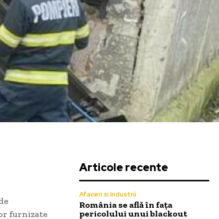
Articole recente
Afaceri si Industrii
 de
România se află în fața
pericolului unui blackout
or furnizate