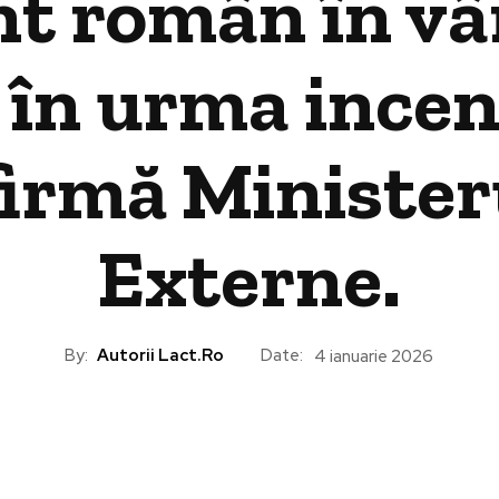
t român în vâr
 în urma incen
firmă Minister
Externe.
By:
Autorii Lact.ro
Date:
4 ianuarie 2026