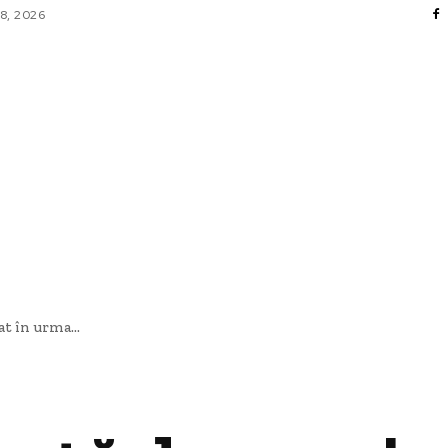
8, 2026
FACERI SI INDUSTRII
 ENTERTAINMENT
SANATATE SI HOBBY
CO
t în urma...