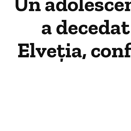
Un adolescen
a decedat
Elveția, con