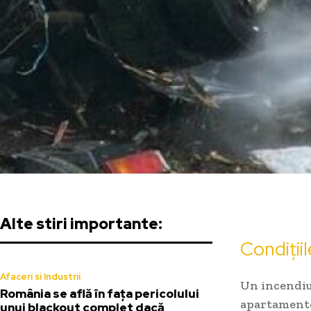
Alte stiri importante:
Condițiil
Afaceri si Industrii
Un incendiu 
România se află în fața pericolului
apartamente
unui blackout complet dacă