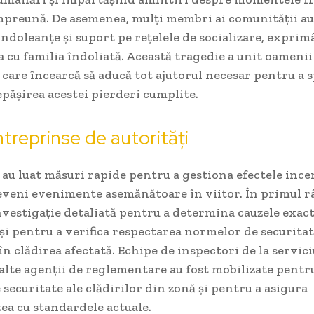
mpreună. De asemenea, mulți membri ai comunității a
ndoleanțe și suport pe rețelele de socializare, exprim
a cu familia îndoliată. Această tragedie a unit oamenii
care încearcă să aducă tot ajutorul necesar pentru a s
epășirea acestei pierderi cumplite.
ntreprinse de autorități
 au luat măsuri rapide pentru a gestiona efectele ince
eveni evenimente asemănătoare în viitor. În primul râ
vestigație detaliată pentru a determina cauzele exact
și pentru a verifica respectarea normelor de securita
în clădirea afectată. Echipe de inspectori de la servici
alte agenții de reglementare au fost mobilizate pentru
 securitate ale clădirilor din zonă și pentru a asigura
ea cu standardele actuale.