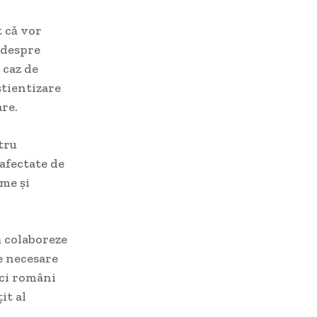
t că vor
 despre
 caz de
știentizare
are.
tru
afectate de
ime și
ă colaboreze
e necesare
ici români
it al