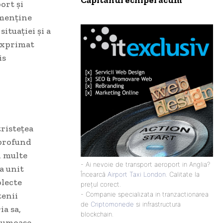
Căpitanul echipei acum
ort și
 menține
ituației și a
 exprimat
is
ristețea
 profund
d multe
- Ai nevoie de transport aeroport in Anglia?
a unit
Încearcă
Airport Taxi London
. Calitate la
olecte
prețul corect.
tenii
- Companie specializata in tranzactionarea
de
Criptomonede
si infrastructura
ia sa,
blockchain.
rumoase