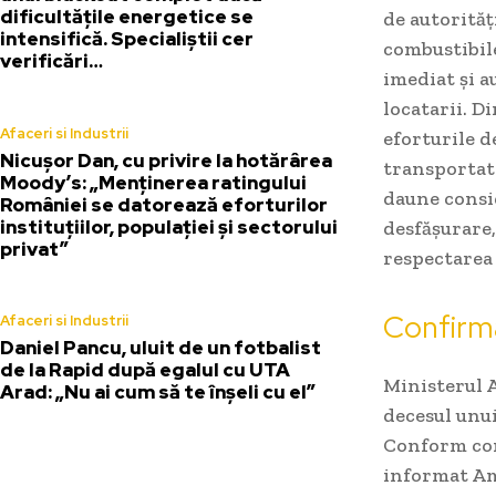
dificultățile energetice se
de autorităț
intensifică. Specialiștii cer
combustibile
verificări…
imediat și a
locatarii. D
Afaceri si Industrii
eforturile d
Nicușor Dan, cu privire la hotărârea
transportate 
Moody’s: „Menținerea ratingului
daune consid
României se datorează eforturilor
instituțiilor, populației și sectorului
desfășurare,
privat”
respectarea
Confirm
Afaceri si Industrii
Daniel Pancu, uluit de un fotbalist
de la Rapid după egalul cu UTA
Ministerul A
Arad: „Nu ai cum să te înșeli cu el”
decesul unui
Conform com
informat Am