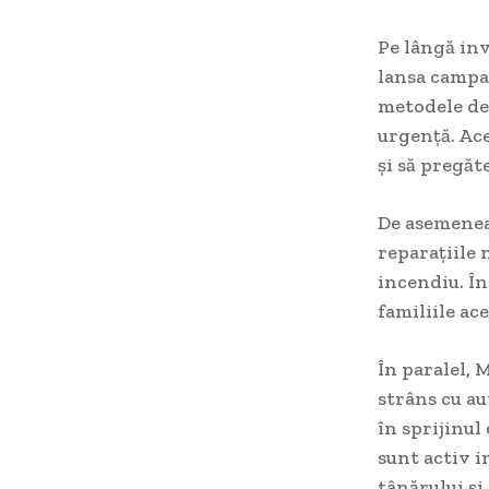
Pe lângă inv
lansa campan
metodele de 
urgență. Ace
și să pregăt
De asemenea
reparațiile 
incendiu. În
familiile ac
În paralel, 
strâns cu au
în sprijinul
sunt activ i
tânărului și