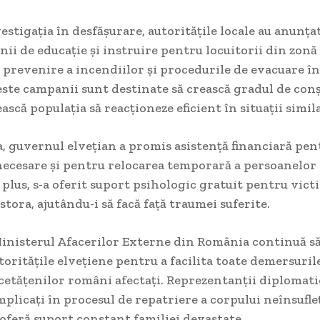
estigația în desfășurare, autoritățile locale au anunța
ii de educație și instruire pentru locuitorii din zonă
prevenire a incendiilor și procedurile de evacuare în
ste campanii sunt destinate să crească gradul de con
ească populația să reacționeze eficient în situații simil
, guvernul elvețian a promis asistență financiară pen
necesare și pentru relocarea temporară a persoanelor 
 plus, s-a oferit suport psihologic gratuit pentru vict
estora, ajutându-i să facă față traumei suferite.
Ministerul Afacerilor Externe din România continuă s
toritățile elvețiene pentru a facilita toate demersuril
 cetățenilor români afectați. Reprezentanții diplomat
mplicați în procesul de repatriere a corpului neînsufleț
 oferă suport constant familiei devastate.