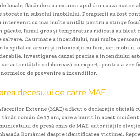
ile locale, flăcările s-au extins rapid din cauza materia
 stocate în subsolul imobilului. Pompierii au fost con
u intervenit cu mai multe unități pentru a stinge focul
in păcate, fumul gros și temperatura ridicată au făcut d
e salvare. Ca urmare a incendiului, mai multe persoane
la spital cu arsuri și intoxicații cu fum, iar imobilul a
erabile. Investigarea cauzei precise a incendiului est
 iar autoritățile colaborează cu experți pentru a verifi
 normelor de prevenire a incendiilor.
area decesului de către MAE
facerilor Externe (MAE) a făcut o declarație oficială cu
 tânăr român de 17 ani, care a murit în acest incident 
unicatului de presă emis de MAE, autoritățile elveți
basada României despre identificarea victimei. Repr