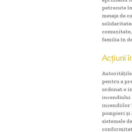
petrecute î
mesaje de co
solidaritate
comunitate, 
familia în d
Acțiuni î
Autoritățile
pentru a pr
ordonat o in
incendiului 
incendiilor 
pompieri și 
sistemele de
conformitat