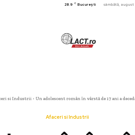
C
28.9
București
sâmbătă, august 
TECH
A
CULTURA SI
HOME & DE
eri si Industrii
Un adolescent român în vârstă de 17 ani a deceda
Afaceri si Industrii