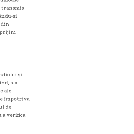
u transmis
ându-și
 din
prijini
ndiului și
nd, s-a
e ale
te împotriva
ul de
 a verifica