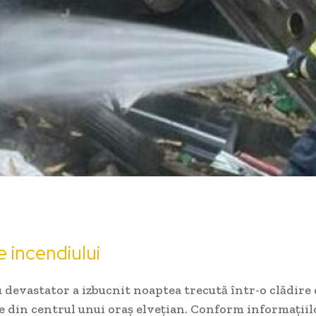
e incendiului
devastator a izbucnit noaptea trecută într-o clădire
 din centrul unui oraș elvețian. Conform informațiil