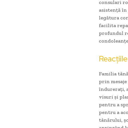
consulari ro
asistență în
legătura con
facilita rep
profundul re
condoleanțe 
Reacțiile
Familia tână
prin mesaje 
îndurerați, 
visuri și pl
pentru a spr
pentru a aco
tânărului, ș
aprinzând l