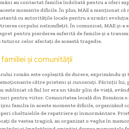
mâni au contactat familia îndoliată pentru a oferi sup
 aceste momente dificile. În plus, MAE a menționat că
stantă cu autoritățile locale pentru a urmări evoluția s
atrierea corpului neînsuflețit. În comunicat, MAE și-a
gret pentru pierderea suferită de familie și a transm
tuturor celor afectați de această tragedie.
 familiei și comunității
rului român este copleșită de durere, exprimându-și t
emoționante către prieteni și cunoscuți. Părinții lui,
au subliniat că fiul lor era un tânăr plin de viață, avân
anuri pentru viitor. Comunitatea locală din România s-
ijini familia în aceste momente dificile, organizând c
peri cheltuielile de repatriere și înmormântare. Prie
ocați de vestea tragică, au organizat o veghe în memor
umânări și împărtășind amintiri despre momentele f