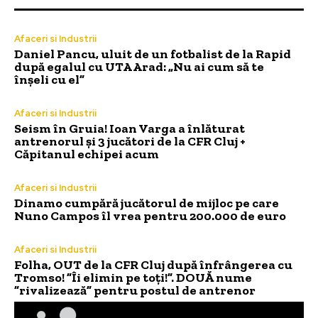
Afaceri si Industrii
Daniel Pancu, uluit de un fotbalist de la Rapid
după egalul cu UTA Arad: „Nu ai cum să te
înșeli cu el”
Afaceri si Industrii
Seism în Gruia! Ioan Varga a înlăturat
antrenorul și 3 jucători de la CFR Cluj +
Căpitanul echipei acum
Afaceri si Industrii
Dinamo cumpără jucătorul de mijloc pe care
Nuno Campos îl vrea pentru 200.000 de euro
Afaceri si Industrii
Folha, OUT de la CFR Cluj după înfrângerea cu
Tromso! ”Îi elimin pe toți!”. DOUĂ nume
”rivalizează” pentru postul de antrenor