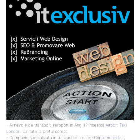
- Ai nevoie de transport aeroport in Anglia? Încearcă
Airport Taxi
London
. Calitate la prețul corect.
- Companie specializata in tranzactionarea de
Criptomonede
si