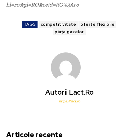
hl=ro&gl=RO&ceid=RO%3Aro
TAGS
competitivitate
oferte flexibile
piața gazelor
Autorii Lact.ro
https://lact.ro
Articole recente