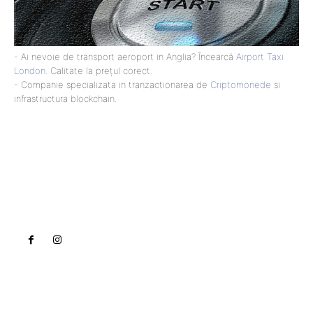
- Ai nevoie de transport aeroport in Anglia? Încearcă
Airport Taxi
London
. Calitate la prețul corect.
- Companie specializata in tranzactionarea de
Criptomonede
si
infrastructura blockchain.
Lact
NEWS PRO
Noutati
Tech
Cultura si Entertainment
Sanatate / Hobby
Home & Deco