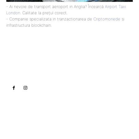
- Ai nevoie de transport aeroport in Anglia? Încearcă
Airport Taxi
London
. Calitate la prețul corect.
- Companie specializata in tranzactionarea de
Criptomonede
si
infrastructura blockchain.
Lact
NEWS PRO
Noutati
Tech
Cultura si Entertainment
Sanatate / Hobby
Home & Deco
Bun venit la Lact.ro !
Lact.ro un site de știri / blog de noutăți, dedicat
diseminării de informații și actualități. Acesta oferă