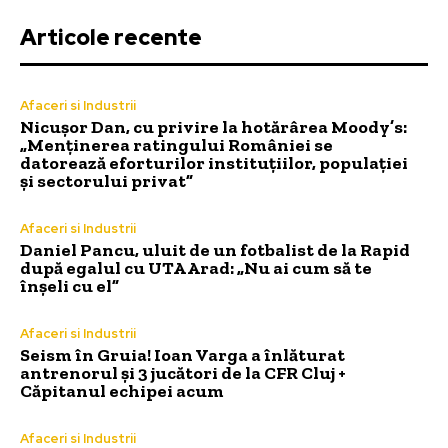
Articole recente
Afaceri si Industrii
Nicușor Dan, cu privire la hotărârea Moody’s:
„Menținerea ratingului României se
datorează eforturilor instituțiilor, populației
și sectorului privat”
Afaceri si Industrii
Daniel Pancu, uluit de un fotbalist de la Rapid
după egalul cu UTA Arad: „Nu ai cum să te
înșeli cu el”
Afaceri si Industrii
Seism în Gruia! Ioan Varga a înlăturat
antrenorul și 3 jucători de la CFR Cluj +
Căpitanul echipei acum
Afaceri si Industrii