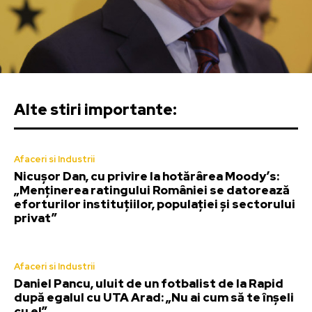
Alte stiri importante:
Afaceri si Industrii
Nicușor Dan, cu privire la hotărârea Moody’s:
„Menținerea ratingului României se datorează
eforturilor instituțiilor, populației și sectorului
privat”
Afaceri si Industrii
Daniel Pancu, uluit de un fotbalist de la Rapid
după egalul cu UTA Arad: „Nu ai cum să te înșeli
cu el”