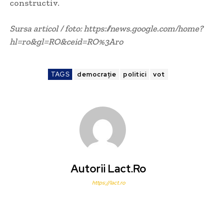
constructiv.
Sursa articol / foto: https://news.google.com/home?
hl=ro&gl=RO&ceid=RO%3Aro
TAGS
democrație
politici
vot
Autorii Lact.ro
https://lact.ro