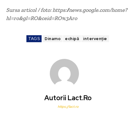
Sursa articol / foto: https://news.google.com/home?
hl=ro&gl=RO&ceid=RO%3Aro
TAGS
Dinamo
echipă
intervenție
Autorii Lact.ro
https://lact.ro