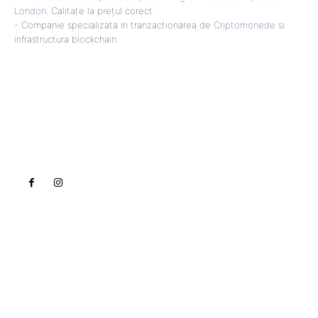
London
. Calitate la prețul corect.
- Companie specializata in tranzactionarea de
Criptomonede
si
infrastructura blockchain.
Lact
NEWS PRO
Noutati
Tech
Cultura si Entertainment
Sanatate / Hobby
Home & Deco
Bun venit la Lact.ro !
Lact.ro un site de știri / blog de noutăți, dedicat
diseminării de informații și actualități. Acesta oferă
articole, reportaje și analize pe teme diverse, de la