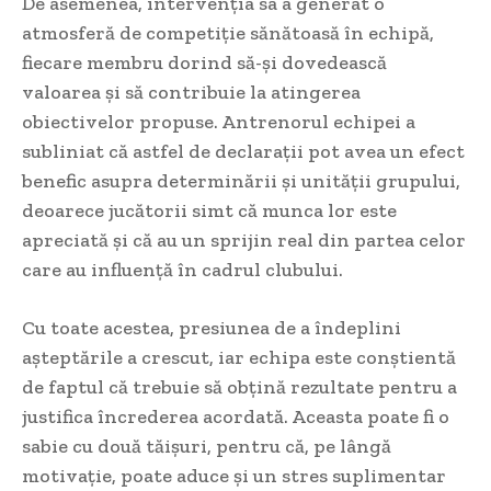
De asemenea, intervenția sa a generat o
atmosferă de competiție sănătoasă în echipă,
fiecare membru dorind să-și dovedească
valoarea și să contribuie la atingerea
obiectivelor propuse. Antrenorul echipei a
subliniat că astfel de declarații pot avea un efect
benefic asupra determinării și unității grupului,
deoarece jucătorii simt că munca lor este
apreciată și că au un sprijin real din partea celor
care au influență în cadrul clubului.
Cu toate acestea, presiunea de a îndeplini
așteptările a crescut, iar echipa este conștientă
de faptul că trebuie să obțină rezultate pentru a
justifica încrederea acordată. Aceasta poate fi o
sabie cu două tăișuri, pentru că, pe lângă
motivație, poate aduce și un stres suplimentar