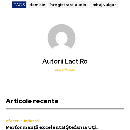
TAGS
demisie
înregistrare audio
limbaj vulgar
Autorii Lact.ro
https://lact.ro
Articole recente
Afaceri si Industrii
Performanță excelentă! Ștefania Uță,