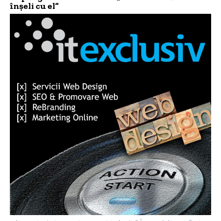
înșeli cu el”