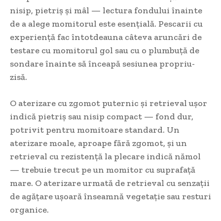
nisip, pietriș și mâl — lectura fondului înainte
de a alege momitorul este esențială. Pescarii cu
experiență fac întotdeauna câteva aruncări de
testare cu momitorul gol sau cu o plumbuță de
sondare înainte să înceapă sesiunea propriu-
zisă.
O aterizare cu zgomot puternic și retrieval ușor
indică pietriș sau nisip compact — fond dur,
potrivit pentru momitoare standard. Un
aterizare moale, aproape fără zgomot, și un
retrieval cu rezistență la plecare indică nămol
— trebuie trecut pe un momitor cu suprafață
mare. O aterizare urmată de retrieval cu senzații
de agățare ușoară înseamnă vegetație sau resturi
organice.