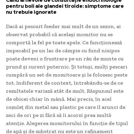
Când ai nevoie de consultație endocrinologie
pentru boli ale glandei tiroide: simptome care
nu trebuie ignorate
Dacă ai pescuit feeder mai mult de un sezon, ai
observat probabil că același momitor nu se
comportă la fel pe toate apele. Ce funcționează
impecabil pe un lac de câmpie cu fund nisipos
poate deveni o frustrare pe un râu de munte cu
prund și curent puternic. Și totuși, mulți pescari
cumpără un set de momitoare și le folosesc peste
tot. Indiferent de context, întrebându-se de ce
rezultatele variază atât de mult. Răspunsul este
de obicei chiar în mână. Mai precis, în acel
coșuleț din metal sau plastic pe care îl arunci de
zeci de ori pe zi fără să îi acorzi prea multă
atenție. Alegerea momitorului în funcție de tipul
de apă și de substrat nu este un rafinament