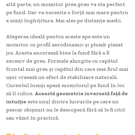
altă parte, un momitor prea greu va sta perfect
pe fund. Dar va necesita o forță mai mare pentru
a simți înghițitura. Mai ales pe distanțe medii.
Alegerea ideală pentru aceste ape este un
momitor cu profil aerodinamic și plumb plasat
jos. Acesta ancorează bine la fund fără a fi
excesiv de greu. Formele alungite cu capătul
frontal mai greu și capătul din care iese firul mai
ușor creează un efect de stabilizare naturală.
Curentul însuși apasă momitorul pe fund în loc
să îl ridice.
Această geometrie inversată față de
intuiție
este unul dintre lucrurile pe care un
pescar obișnuit nu le descoperă fără să le fi citit
sau văzut în practică.