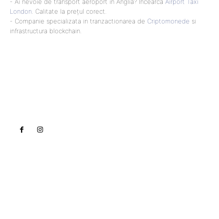
- Ai nevoie de transport aeroport in Anglia? Încearcă
Airport Taxi
London
. Calitate la prețul corect.
- Companie specializata in tranzactionarea de
Criptomonede
si
infrastructura blockchain.
Lact
NEWS PRO
Noutati
Tech
Cultura si Entertainment
Sanatate / Hobby
Home & Deco
Bun venit la Lact.ro !
Lact.ro un site de știri / blog de noutăți, dedicat
diseminării de informații și actualități. Acesta oferă