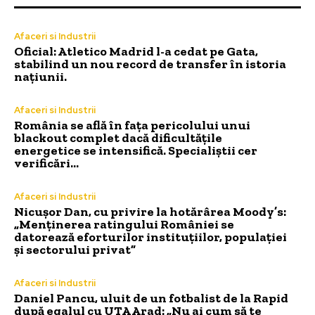
Afaceri si Industrii
Oficial: Atletico Madrid l-a cedat pe Gata,
stabilind un nou record de transfer în istoria
națiunii.
Afaceri si Industrii
România se află în fața pericolului unui
blackout complet dacă dificultățile
energetice se intensifică. Specialiștii cer
verificări…
Afaceri si Industrii
Nicușor Dan, cu privire la hotărârea Moody’s:
„Menținerea ratingului României se
datorează eforturilor instituțiilor, populației
și sectorului privat”
Afaceri si Industrii
Daniel Pancu, uluit de un fotbalist de la Rapid
după egalul cu UTA Arad: „Nu ai cum să te