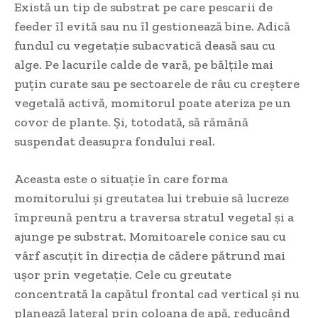
Există un tip de substrat pe care pescarii de
feeder îl evită sau nu îl gestionează bine. Adică
fundul cu vegetație subacvatică deasă sau cu
alge. Pe lacurile calde de vară, pe bălțile mai
puțin curate sau pe sectoarele de râu cu creștere
vegetală activă, momitorul poate ateriza pe un
covor de plante. Și, totodată, să rămână
suspendat deasupra fondului real.
Aceasta este o situație în care forma
momitorului și greutatea lui trebuie să lucreze
împreună pentru a traversa stratul vegetal și a
ajunge pe substrat. Momitoarele conice sau cu
vârf ascuțit în direcția de cădere pătrund mai
ușor prin vegetație. Cele cu greutate
concentrată la capătul frontal cad vertical și nu
planează lateral prin coloana de apă, reducând