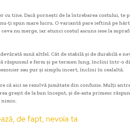
er cu tine. Dacă pornești de la întrebarea costului, te p
 nu-ți spun mare lucru. O variantă pare ieftină pe hârt
e ceva nu merge, iar atunci costul ascuns iese la supraf
devărată sună altfel. Cât de stabilă și de durabilă e ne
 răspunsul e ferm și pe termen lung, înclini într-o di
sezonier sau pur și simplu incert, înclini în cealaltă.
re că aici se rezolvă jumătate din confuzie. Mulți ant
ea greșit de la bun început, și de-asta primesc răspun
u nimic.
ază, de fapt, nevoia ta