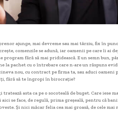
renor ajunge, mai devreme sau mai târziu, fix în punc
crește, comenzile se adună, iar oamenii pe care îi ai de
e program fără să mai prididească. E un semn bun, pâ
e la pachet cu o întrebare care n-are un răspuns evid
cineva nou, cu contract pe firma ta, sau aduci oameni p
ți, fără să te îngropi în birocrație?
i tratează asta ca pe o socoteală de buget. Care iese ma
Și aici se face, de regulă, prima greșeală, pentru că ban
poveste. Și nici măcar felia cea mai groasă, de cele mai 