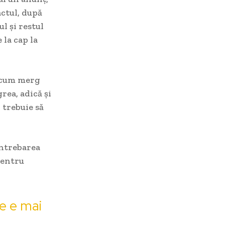
actul, după
l și restul
 la cap la
ă cum merg
grea, adică și
, trebuie să
Întrebarea
 pentru
e e mai