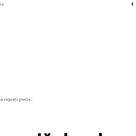
026
FACERI SI INDUSTRII
 ENTERTAINMENT
SANATATE SI HOBBY
CO
 regreți peste...