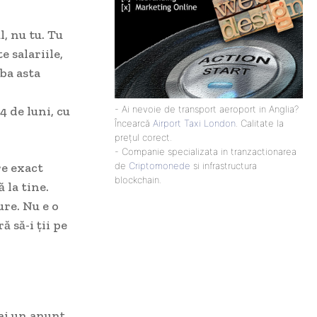
, nu tu. Tu
e salariile,
ba asta
4 de luni, cu
- Ai nevoie de transport aeroport in Anglia?
Încearcă
Airport Taxi London
. Calitate la
prețul corect.
- Companie specializata in tranzactionarea
re exact
de
Criptomonede
si infrastructura
blockchain.
 la tine.
ure. Nu e o
ă să-i ții pe
ai un anunț,