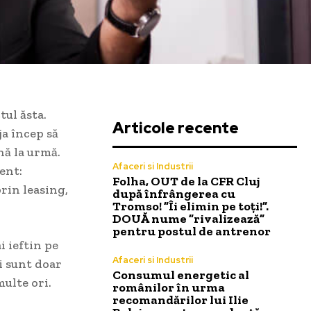
tul ăsta.
Articole recente
ja încep să
nă la urmă.
Afaceri si Industrii
ent:
Folha, OUT de la CFR Cluj
rin leasing,
după înfrângerea cu
Tromso! ”Îi elimin pe toți!”.
DOUĂ nume ”rivalizează”
pentru postul de antrenor
i ieftin pe
Afaceri si Industrii
ii sunt doar
Consumul energetic al
multe ori.
românilor în urma
recomandărilor lui Ilie