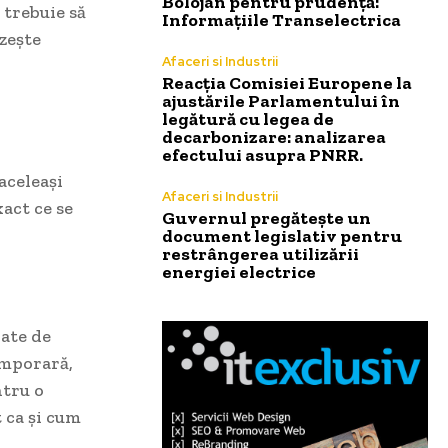
Bolojan pentru prudență:
 trebuie să
Informațiile Transelectrica
ezește
Afaceri si Industrii
Reacția Comisiei Europene la
ajustările Parlamentului în
legătură cu legea de
decarbonizare: analizarea
efectului asupra PNRR.
aceleași
Afaceri si Industrii
xact ce se
Guvernul pregătește un
document legislativ pentru
restrângerea utilizării
energiei electrice
oate de
emporară,
ntru o
t ca și cum