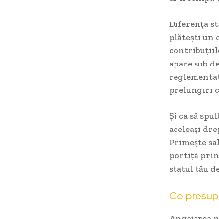
Diferența st
plătești un 
contribuțiil
apare sub d
reglementată
prelungiri c
Și ca să spu
aceleași dre
Primește sal
portiță prin 
statul tău de
Ce presupu
Angajarea pe