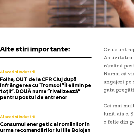
Alte stiri importante:
Orice antrep
Activitatea 
rămână pest
Afaceri si Industrii
Numai că vin
Folha, OUT de la CFR Cluj după
angajezi pe 
înfrângerea cu Tromso! ”Îi elimin pe
gata pregăti
toți!”. DOUĂ nume ”rivalizează”
pentru postul de antrenor
Cei mai mulț
lună, aia e. 
Afaceri si Industrii
o felie din 
Consumul energetic al românilor în
urma recomandărilor lui Ilie Bolojan