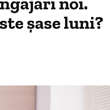
ngajări noi.
ste șase luni?