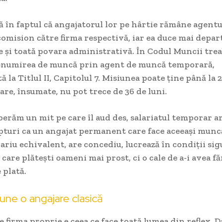
ă în faptul că angajatorul lor pe hârtie rămâne agentul
comision către firma respectivă, iar ea duce mai depart
e și toată povara administrativă. În Codul Muncii trea
enumirea de muncă prin agent de muncă temporară,
 la Titlul II, Capitolul 7. Misiunea poate ține până la 2
are, însumate, nu pot trece de 36 de luni.
lberăm un mit pe care îl aud des, salariatul temporar a
pturi ca un angajat permanent care face aceeași muncă
ariu echivalent, are concediu, lucrează în condiții sig
care plătești oameni mai prost, ci o cale de a-i avea făr
 plată.
ne o angajare clasică
 firma proprie e ceea ce face toată lumea din reflex. D