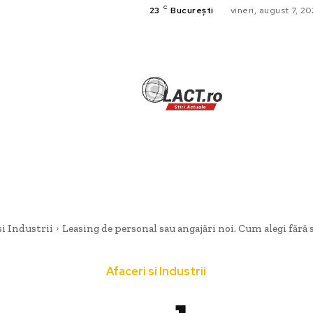
C
23
București
vineri, august 7, 2
TECH
A
CULTURA SI
HOME & DE
si Industrii
Leasing de personal sau angajări noi. Cum alegi fără să
Afaceri si Industrii