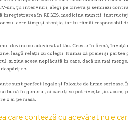
 CV-uri, ții interviuri, alegi pe cineva și semnezi contr
 înregistrarea în REGES, medicina muncii, instructaju
rocesul cere timp și atenție, iar tu rămâi responsabil de
mul devine cu adevărat al tău. Crește în firmă, învaț
tine, leagă relații cu colegii. Numai că preiei și partea 
iscul, și ziua aceea neplăcută în care, dacă nu mai merge
 despărțire.
nte sunt perfect legale și folosite de firme serioase. 
mai bună în general, ci care ți se potrivește ție, acum,
re o ai pe masă.
ea care contează cu adevărat nu e car