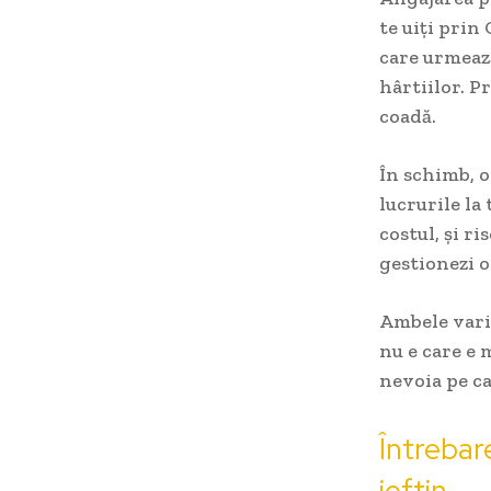
te uiți prin
care urmează
hârtiilor. P
coadă.
În schimb, o
lucrurile la 
costul, și r
gestionezi o
Ambele varia
nu e care e 
nevoia pe ca
Întrebar
ieftin