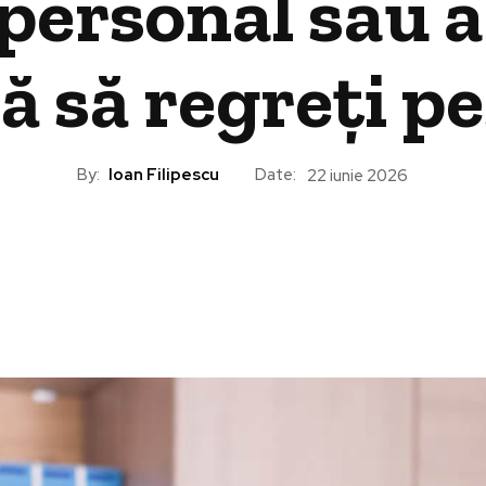
personal sau a
ă să regreți pe
By:
Ioan Filipescu
Date:
22 iunie 2026