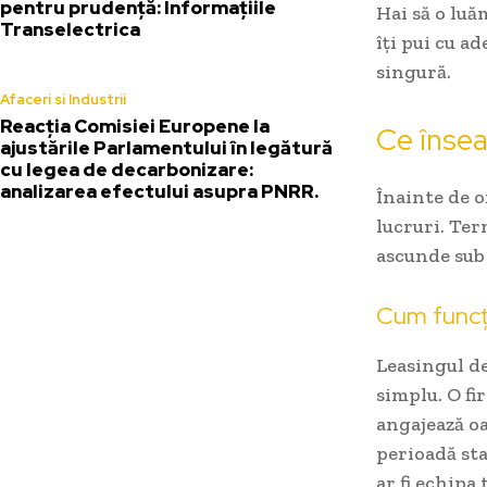
pentru prudență: Informațiile
Hai să o luă
Transelectrica
îți pui cu a
singură.
Afaceri si Industrii
Reacția Comisiei Europene la
Ce însea
ajustările Parlamentului în legătură
cu legea de decarbonizare:
analizarea efectului asupra PNRR.
Înainte de o
lucruri. Ter
ascunde sub 
Cum funcți
Leasingul de
simplu. O fi
angajează oa
perioadă sta
ar fi echipa 