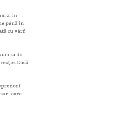
ierzi în
ie până în
ață cu vârf
voia ta de
recție. Dacă
reprenori
suri care