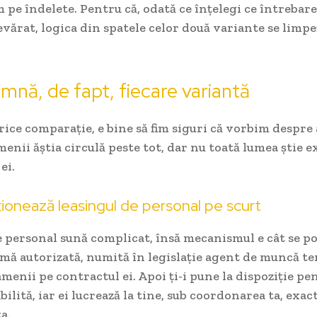
m pe îndelete. Pentru că, odată ce înțelegi ce întrebare
devărat, logica din spatele celor două variante se limp
mnă, de fapt, fiecare variantă
rice comparație, e bine să fim siguri că vorbim despre 
menii ăștia circulă peste tot, dar nu toată lumea știe e
ei.
onează leasingul de personal pe scurt
 personal sună complicat, însă mecanismul e cât se p
rmă autorizată, numită în legislație agent de muncă t
menii pe contractul ei. Apoi ți-i pune la dispoziție pe
bilită, iar ei lucrează la tine, sub coordonarea ta, exac
ta.