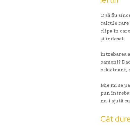
O să fiu sinc
calcule care
clipa în car
și îndesat.
Întrebarea a
oameni? Dacă
e fluctuant, 
Mie mi se pa
pun întrebar
nu-i ajută c
Cât dure