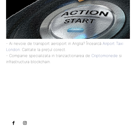
- Ai nevoie de transport aeroport in Anglia? Încearcă
Airport Taxi
London
. Calitate la prețul corect.
- Companie specializata in tranzactionarea de
Criptomonede
si
infrastructura blockchain.
Lact
NEWS PRO