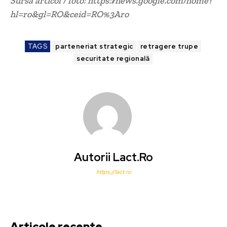
Sursa articol / foto: https://news.google.com/home?
hl=ro&gl=RO&ceid=RO%3Aro
TAGS
parteneriat strategic
retragere trupe
securitate regională
Autorii Lact.ro
https://lact.ro
Articole recente