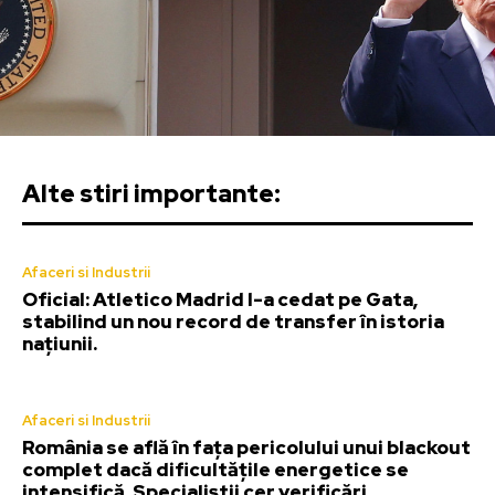
Alte stiri importante:
Afaceri si Industrii
Oficial: Atletico Madrid l-a cedat pe Gata,
stabilind un nou record de transfer în istoria
națiunii.
Afaceri si Industrii
România se află în fața pericolului unui blackout
complet dacă dificultățile energetice se
intensifică. Specialiștii cer verificări…