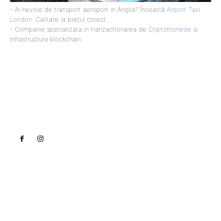
- Ai nevoie de transport aeroport in Anglia? Încearcă
Airport Taxi
London
. Calitate la prețul corect.
- Companie specializata in tranzactionarea de
Criptomonede
si
infrastructura blockchain.
Lact
NEWS PRO
Noutati
Tech
Cultura si Entertainment
Sanatate / Hobby
Home & Deco
Bun venit la Lact.ro !
Lact.ro un site de știri / blog de noutăți, dedicat
diseminării de informații și actualități. Acesta oferă