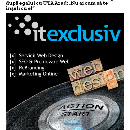
după egalul cu UTA Arad: „Nu ai cum să te
înșeli cu el”