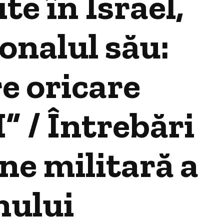
e în Israel,
onalul său:
e oricare
” / Întrebări
ne militară a
nului