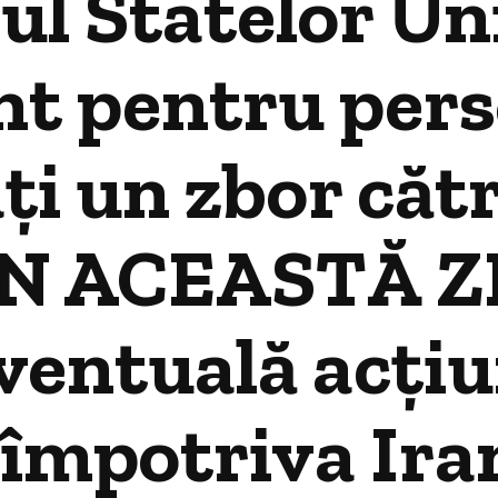
 Statelor Unit
t pentru pers
ți un zbor cătr
ÎN ACEASTĂ ZI
eventuală acțiu
împotriva Ira