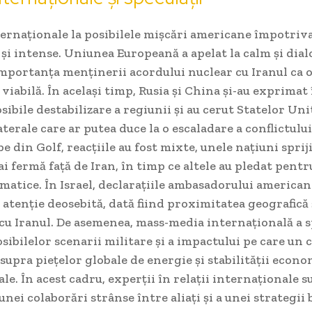
ternaționale la posibilele mișcări americane împotriva
 și intense. Uniunea Europeană a apelat la calm și dial
mportanța menținerii acordului nuclear cu Iranul ca o
viabilă. În același timp, Rusia și China și-au exprimat
sibile destabilizare a regiunii și au cerut Statelor Uni
aterale care ar putea duce la o escaladare a conflictului
be din Golf, reacțiile au fost mixte, unele națiuni spri
i fermă față de Iran, în timp ce altele au pledat pentr
omatice. În Israel, declarațiile ambasadorului american
 atenție deosebită, dată fiind proximitatea geografică 
cu Iranul. De asemenea, mass-media internațională a s
ibilelor scenarii militare și a impactului pe care un c
supra piețelor globale de energie și stabilității econ
le. În acest cadru, experții în relații internaționale s
unei colaborări strânse între aliați și a unei strategii 