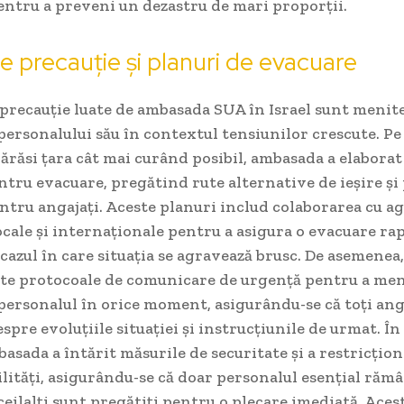
entru a preveni un dezastru de mari proporții.
e precauție și planuri de evacuare
precauție luate de ambasada SUA în Israel sunt menite
personalului său în contextul tensiunilor crescute. Pe
părăsi țara cât mai curând posibil, ambasada a elaborat
ntru evacuare, pregătind rute alternative de ieșire și
ntru angajați. Aceste planuri includ colaborarea cu ag
ocale și internaționale pentru a asigura o evacuare rap
n cazul în care situația se agravează brusc. De asemenea,
e protocoale de comunicare de urgență pentru a me
personalul în orice moment, asigurându-se că toți ang
spre evoluțiile situației și instrucțiunile de urmat. În
asada a întărit măsurile de securitate și a restricțion
lități, asigurându-se că doar personalul esențial răm
 ceilalți sunt pregătiți pentru o plecare imediată. Ace