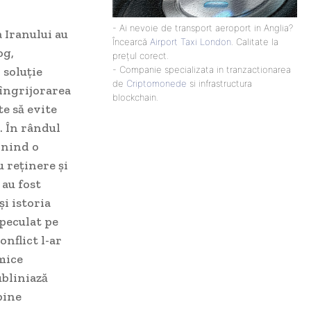
- Ai nevoie de transport aeroport in Anglia?
 Iranului au
Încearcă
Airport Taxi London
. Calitate la
og,
prețul corect.
 soluție
- Companie specializata in tranzactionarea
de
Criptomonede
si infrastructura
 îngrijorarea
blockchain.
te să evite
. În rândul
jinind o
u reținere și
 au fost
și istoria
peculat pe
onflict l-ar
omice
ubliniază
bine