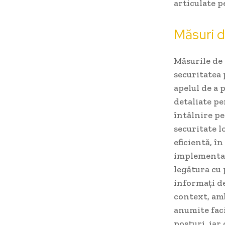
articulate p
Măsuri d
Măsurile de 
securitatea 
apelul de a 
detaliate pe
întâlnire pe
securitate l
eficientă, î
implementat
legătura cu 
informați de
context, amb
anumite faci
posturi, iar