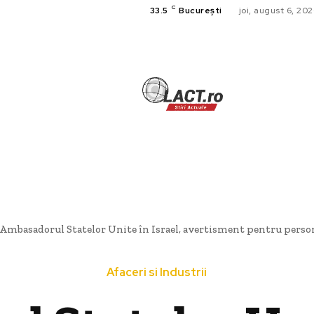
C
33.5
București
joi, august 6, 20
TECH
A
CULTURA SI
HOME & DE
Ambasadorul Statelor Unite în Israel, avertisment pentru personal
Afaceri si Industrii