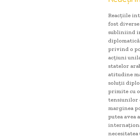
Reacțiile in
fost diverse
subliniind i
diplomatică 
privind o po
acțiuni unil
statelor ara
atitudine ma
soluții dipl
primite cu o
tensiunilor 
marginea pos
putea avea a
internaționa
necesitatea 