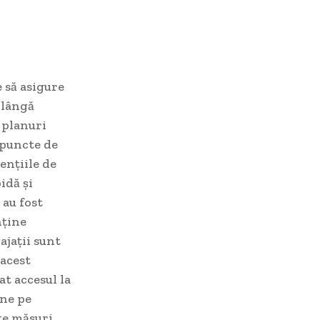
 să asigure
 lângă
 planuri
 puncte de
ențiile de
idă și
 au fost
nține
ajații sunt
 acest
at accesul la
âne pe
ste măsuri