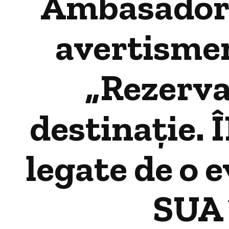
Ambasadorul
avertismen
„Rezerva
destinație. 
legate de o 
SUA 