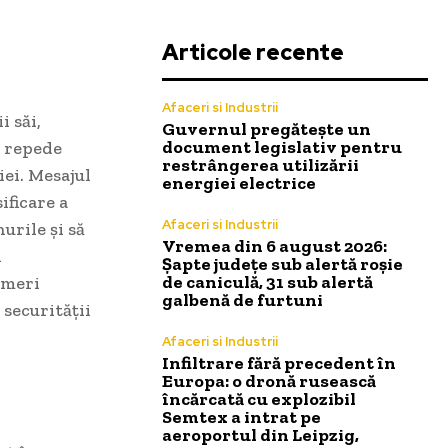
Articole recente
Afaceri si Industrii
 săi,
Guvernul pregătește un
document legislativ pentru
i repede
restrângerea utilizării
iei. Mesajul
energiei electrice
ificare a
Afaceri si Industrii
urile și să
Vremea din 6 august 2026:
i
Șapte județe sub alertă roșie
de caniculă, 31 sub alertă
emeri
galbenă de furtuni
 securității
Afaceri si Industrii
Infiltrare fără precedent în
Europa: o dronă rusească
încărcată cu explozibil
Semtex a intrat pe
aeroportul din Leipzig,