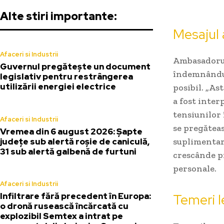
Alte stiri importante:
Mesajul
Afaceri si Industrii
Ambasadorul 
Guvernul pregătește un document
îndemnându-i
legislativ pentru restrângerea
utilizării energiei electrice
posibil. „As
a fost inter
tensiunilor î
Afaceri si Industrii
se pregăteas
Vremea din 6 august 2026: Șapte
județe sub alertă roșie de caniculă,
suplimentare
31 sub alertă galbenă de furtuni
crescânde pr
personale.
Afaceri si Industrii
Infiltrare fără precedent în Europa:
Temeri l
o dronă rusească încărcată cu
explozibil Semtex a intrat pe