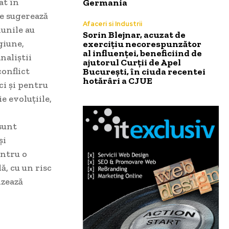
at în
Germania
re sugerează
Afaceri si Industrii
iunile au
Sorin Blejnar, acuzat de
giune,
exercițiu necorespunzător
al influenței, beneficiind de
naliștii
ajutorul Curții de Apel
conflict
București, în ciuda recentei
hotărâri a CJUE
ci și pentru
e evoluțiile,
sunt
și
entru o
ă, cu un risc
izează