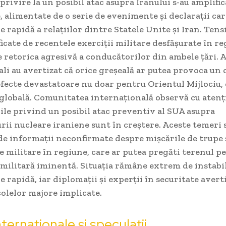
privire la un posibil atac asupra Iranului s-au amplific
e, alimentate de o serie de evenimente și declarații ca
e rapidă a relațiilor dintre Statele Unite și Iran. Tens
ficate de recentele exerciții militare desfășurate în re
 retorica agresivă a conducătorilor din ambele țări. A
li au avertizat că orice greșeală ar putea provoca un 
efecte devastatoare nu doar pentru Orientul Mijlociu, 
 globală. Comunitatea internațională observă cu atenți
iile privind un posibil atac preventiv al SUA asupra
rii nucleare iraniene sunt în creștere. Aceste temeri 
de informații neconfirmate despre mișcările de trupe 
militare în regiune, care ar putea pregăti terenul p
militară iminentă. Situația rămâne extrem de instabil
e rapidă, iar diplomații și experții în securitate avert
olelor majore implicate.
nternaționale și speculații