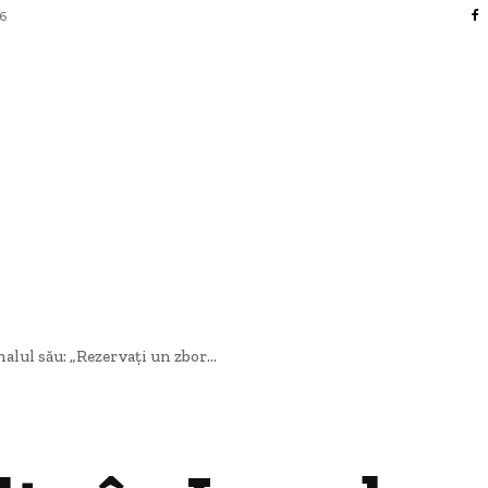
26
FACERI SI INDUSTRII
 ENTERTAINMENT
SANATATE SI HOBBY
CO
ul său: „Rezervați un zbor...