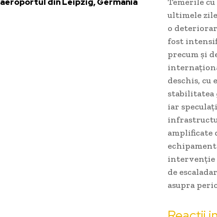
aeroportul din Leipzig, Germania
Temerile cu 
ultimele zil
o deteriorar
fost intensi
precum și de
internaționa
deschis, cu 
stabilitatea
iar speculaț
infrastructu
amplificate 
echipamente 
intervenție 
de escaladar
asupra peric
Reacții i