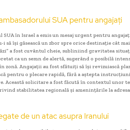
 ambasadorului SUA pentru angajați
SUA în Israel a emis un mesaj urgent pentru angajații
 să își găsească un zbor spre orice destinație cât ma
tăzi” a fost cuvântul cheie, subliniind gravitatea situaț
pretat ca un semn de alertă, sugerând o posibilă intens
n zonă. Angajații au fost sfătuiți să își revizuiască plan
că pentru o plecare rapidă, fără a aștepta instrucțiun
. Această solicitare a fost făcută în contextul unor t
ivind stabilitatea regională și amenințările la adresa
egate de un atac asupra Iranului