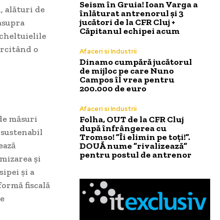
Seism în Gruia! Ioan Varga a
, alături de
înlăturat antrenorul și 3
jucători de la CFR Cluj +
 asupra
Căpitanul echipei acum
cheltuielile
ercitând o
Afaceri si Industrii
Dinamo cumpără jucătorul
de mijloc pe care Nuno
Campos îl vrea pentru
200.000 de euro
Afaceri si Industrii
 de măsuri
Folha, OUT de la CFR Cluj
după înfrângerea cu
 sustenabil
Tromso! ”Îi elimin pe toți!”.
zează
DOUĂ nume ”rivalizează”
pentru postul de antrenor
mizarea și
ipei și a
formă fiscală
de