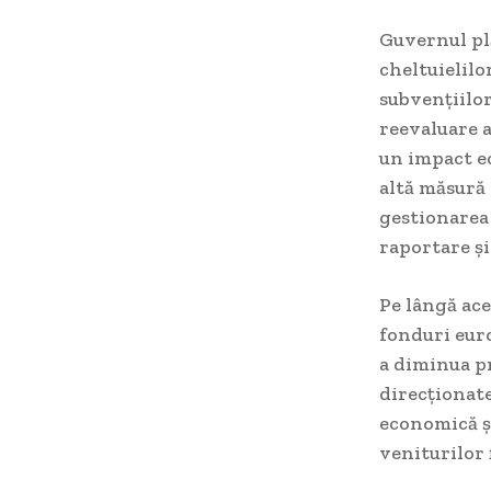
Guvernul pl
cheltuielilo
subvențiilor
reevaluare a
un impact e
altă măsură 
gestionarea
raportare ș
Pe lângă ace
fonduri euro
a diminua pr
direcționate
economică și
veniturilor f