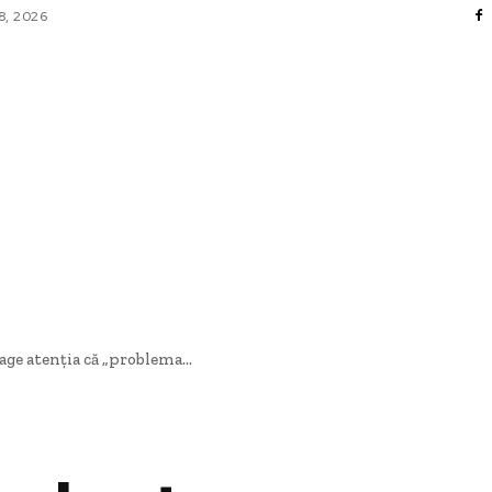
8, 2026
FACERI SI INDUSTRII
 ENTERTAINMENT
SANATATE SI HOBBY
CO
age atenția că „problema...