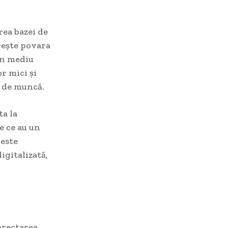
rea bazei de
crește povara
 un mediu
or mici și
i de muncă.
ta la
e ce au un
ceste
igitalizată,
orectarea