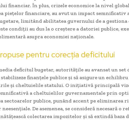
lui financiar. În plus, crizele economice la nivel global
ea piețelor financiare, au avut un impact semnificativ
ugetare, limitând abilitatea guvernului de a gestiona 
ste condiții au dus la o creștere a datoriei publice, ex
plimentară asupra economiei naționale.
ropuse pentru corecția deficitului
edia deficitul bugetar, autoritățile au avansat un set
 stabilizeze finanțele publice și să asigure un echilibru
rile și cheltuielile statului. O inițiativă principală vi
emnificativă a cheltuielilor guvernamentale prin opti
ea sectoarelor publice, punând accent pe eliminarea ris
r neesențiale. De asemenea, se consideră necesară o re
nătățească colectarea impozitelor și să extindă baza 