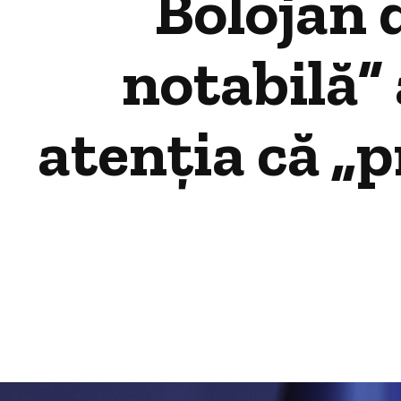
Bolojan 
notabilă” 
atenția că „