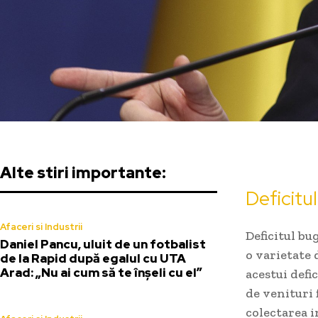
Alte stiri importante:
Deficitul
Afaceri si Industrii
Deficitul bu
Daniel Pancu, uluit de un fotbalist
o varietate 
de la Rapid după egalul cu UTA
Arad: „Nu ai cum să te înșeli cu el”
acestui defi
de venituri 
colectarea i