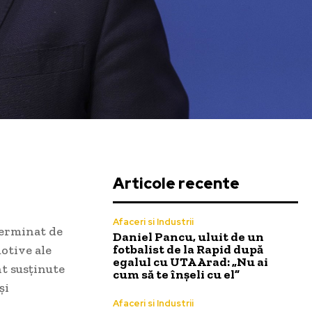
Articole recente
Afaceri si Industrii
terminat de
Daniel Pancu, uluit de un
fotbalist de la Rapid după
motive ale
egalul cu UTA Arad: „Nu ai
nt susținute
cum să te înșeli cu el”
și
Afaceri si Industrii