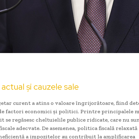
 actual și cauzele sale
getar curent a atins o valoare îngrijorătoare, fiind de
de factori economici și politici. Printre principalele 
cit se regăsesc cheltuielile publice ridicate, care nu su
fiscale adecvate. De asemenea, politica fiscală relaxată 
neficientă a impozitelor au contribuit la amplificarea