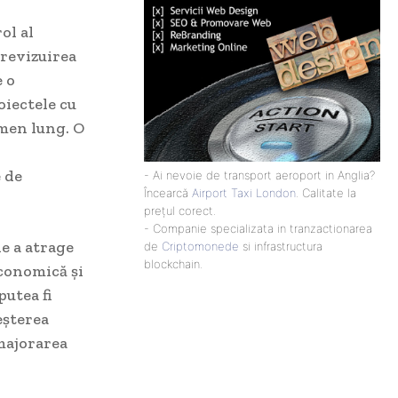
ol al
 revizuirea
e o
oiectele cu
rmen lung. O
 de
- Ai nevoie de transport aeroport in Anglia?
Încearcă
Airport Taxi London
. Calitate la
prețul corect.
- Companie specializata in tranzactionarea
de a atrage
de
Criptomonede
si infrastructura
blockchain.
economică și
utea fi
eșterea
 majorarea