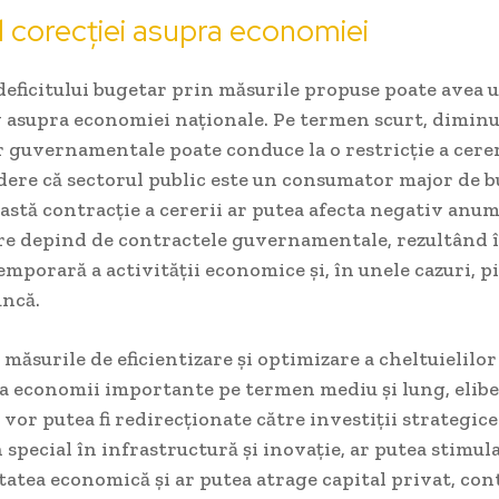
 corecției asupra economiei
deficitului bugetar prin măsurile propuse poate avea 
v asupra economiei naționale. Pe termen scurt, dimin
r guvernamentale poate conduce la o restricție a cerer
ere că sectorul public este un consumator major de b
eastă contracție a cererii ar putea afecta negativ anum
are depind de contractele guvernamentale, rezultând 
emporară a activității economice și, în unele cazuri, p
uncă.
măsurile de eficientizare și optimizare a cheltuielilor
a economii importante pe termen mediu și lung, elib
 vor putea fi redirecționate către investiții strategice
în special în infrastructură și inovație, ar putea stimul
atea economică și ar putea atrage capital privat, co