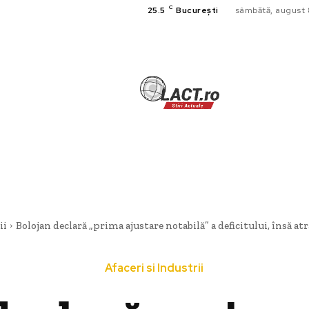
C
25.5
București
sâmbătă, august 
TECH
A
CULTURA SI
HOME & DE
ii
Bolojan declară „prima ajustare notabilă” a deficitului, însă atr
Afaceri si Industrii