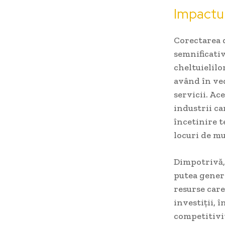
Impactul
Corectarea 
semnificati
cheltuielilo
având în ved
servicii. Ac
industrii c
încetinire t
locuri de m
Dimpotrivă, 
putea gener
resurse care
investiții, 
competitivit