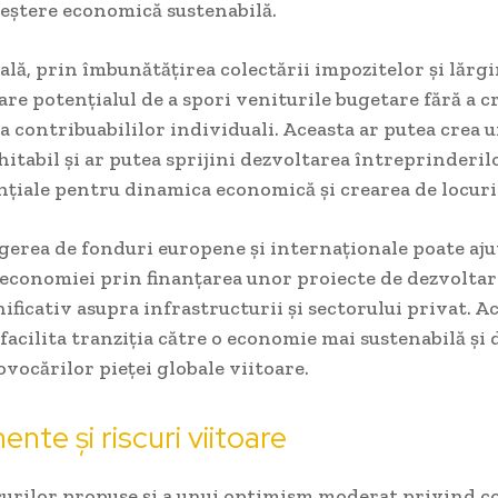
creștere economică sustenabilă.
ală, prin îmbunătățirea colectării impozitelor și lărgi
are potențialul de a spori veniturile bugetare fără a 
ra contribuabililor individuali. Aceasta ar putea crea
chitabil și ar putea sprijini dezvoltarea întreprinderil
ențiale pentru dinamica economică și crearea de locur
agerea de fonduri europene și internaționale poate aju
 economiei prin finanțarea unor proiecte de dezvoltar
ficativ asupra infrastructurii și sectorului privat. A
facilita tranziția către o economie mai sustenabilă și d
vocărilor pieței globale viitoare.
nte și riscuri viitoare
surilor propuse și a unui optimism moderat privind c