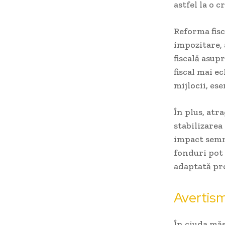
astfel la o 
Reforma fisc
impozitare, 
fiscală asup
fiscal mai e
mijlocii, es
În plus, atr
stabilizarea
impact semni
fonduri pot 
adaptată pro
Avertisme
În ciuda mă