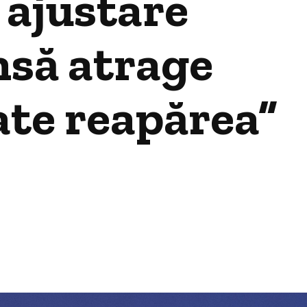
 ajustare
însă atrage
ate reapărea”