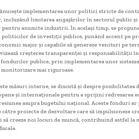
ănuiește implementarea unor politici stricte de contr
r, incluzând limitarea angajărilor în sectorul public și
 pentru anumite industrii. În același timp, se propun
 politicilor de investiții publice, punând accent pe pr
conomic major și capabile să genereze venituri pe te
vizează creșterea transparenței și responsabilității în
 fondurilor publice, prin implementarea unor sisteme
i monitorizare mai riguroase.
ste măsuri interne, se discută și despre posibilitatea 
pene și internaționale pentru a sprijini redresarea 
esiunea asupra bugetului național. Aceste fonduri ar p
 către proiecte de dezvoltare care să impulsioneze cr
 să creeze noi locuri de muncă, contribuind astfel la
iscale.