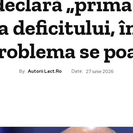
declară „prima
a deficitului, 
problema se po
By:
Autorii Lact.ro
Date:
27 iunie 2026