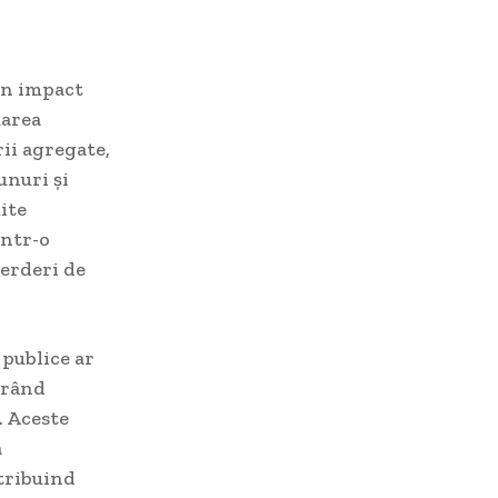
un impact
uarea
ii agregate,
unuri și
ite
într-o
ierderi de
 publice ar
erând
. Aceste
a
ntribuind