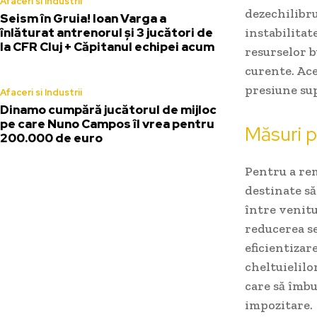
Afaceri si Industrii
dezechilibru
Seism în Gruia! Ioan Varga a
înlăturat antrenorul și 3 jucători de
instabilitat
la CFR Cluj + Căpitanul echipei acum
resurselor b
curente. Ace
presiune su
Afaceri si Industrii
Dinamo cumpără jucătorul de mijloc
pe care Nuno Campos îl vrea pentru
Măsuri p
200.000 de euro
Pentru a rem
destinate să
între venitu
reducerea s
eficientizar
cheltuielilo
care să îmbu
impozitare.