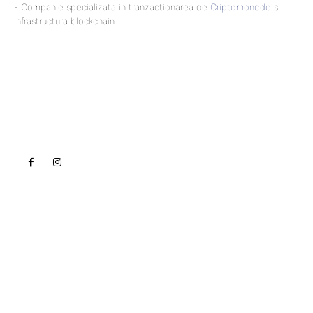
- Companie specializata in tranzactionarea de
Criptomonede
si
infrastructura blockchain.
Lact
NEWS PRO
Noutati
Tech
Cultura si Entertainment
Sanatate / Hobby
Home & Deco
Bun venit la Lact.ro !
Lact.ro un site de știri / blog de noutăți, dedicat
diseminării de informații și actualități. Acesta oferă
articole, reportaje și analize pe teme diverse, de la
evenimente curente la subiecte specifice de interes.