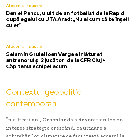
Afaceri si Industrii
Daniel Pancu, uluit de un fotbalist de la Rapid
după egalul cu UTA Arad: „Nu ai cum să te înșeli
cu el”
Afaceri si Industrii
Seism în Gruia! Ioan Varga a înlăturat
antrenorul și 3 jucători de la CFR Cluj +
Căpitanul echipei acum
Contextul geopolitic
contemporan
În ultimii ani, Groenlanda a devenit un loc de
interes strategic crescând, ca urmare a
schimbărilor climatice ce facilitează accesul la