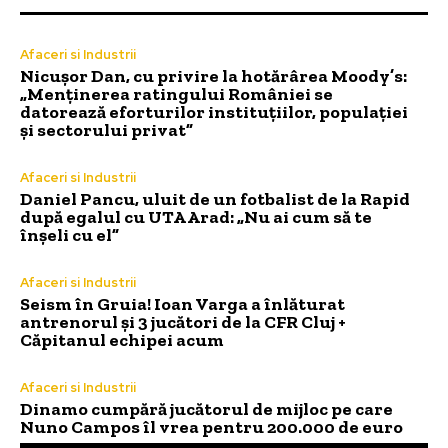
Afaceri si Industrii
Nicușor Dan, cu privire la hotărârea Moody’s:
„Menținerea ratingului României se
datorează eforturilor instituțiilor, populației
și sectorului privat”
Afaceri si Industrii
Daniel Pancu, uluit de un fotbalist de la Rapid
după egalul cu UTA Arad: „Nu ai cum să te
înșeli cu el”
Afaceri si Industrii
Seism în Gruia! Ioan Varga a înlăturat
antrenorul și 3 jucători de la CFR Cluj +
Căpitanul echipei acum
Afaceri si Industrii
Dinamo cumpără jucătorul de mijloc pe care
Nuno Campos îl vrea pentru 200.000 de euro