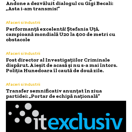
Andone a dezvăluit dialogul cu Gigi Becali:
„Asta i-am transmis!”
Afaceri si Industrii
Performanță excelentă! Ștefania Uță,
campioană mondială U20 la 400 de metri cu
obstacole
Afaceri si Industrii
Fost director al Investigațiilor Criminale
dispărut. A ieșit de acasă și nu s-a mai întors.
Poliția Hunedoara îl caută de două zile.
Afaceri si Industrii
Transfer semnificativ anunțat în ziua
partidei: „Portar de echipă națională”