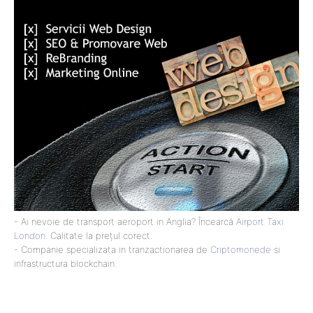
- Ai nevoie de transport aeroport in Anglia? Încearcă
Airport Taxi
London
. Calitate la prețul corect.
- Companie specializata in tranzactionarea de
Criptomonede
si
infrastructura blockchain.