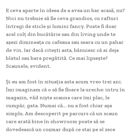
E ceva aparte în ideea de a avea un bar acasă, nu?
Nici nu trebuie să fie ceva grandios, cu rafturi
întregi de sticle și lumini fancy. Poate fi doar
acel colț din bucătărie sau din living unde te
așezi dimineața cu cafeaua sau seara cu un pahar
de vin. Iar dacă citești asta, bănuiesc că ai deja
blatul sau bara pregătită. Ce mai lipsește?
Scaunele, evident.
Și eu am fost în situația asta acum vreo trei ani.
Îmi imaginam că o să fie floare la ureche: intru în
magazin, văd niște scaune care îmi plac, le
cumpăr, gata. Numai că… nu a fost chiar așa
simplu. Am descoperit pe parcurs că un scaun
care arată bine în showroom poate să se
dovedească un coșmar după ce stai pe el zece