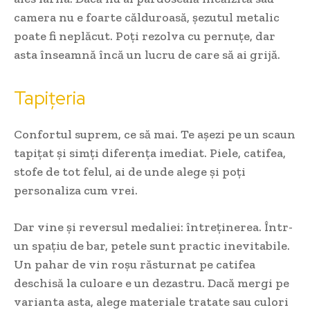
camera nu e foarte călduroasă, șezutul metalic
poate fi neplăcut. Poți rezolva cu pernuțe, dar
asta înseamnă încă un lucru de care să ai grijă.
Tapițeria
Confortul suprem, ce să mai. Te așezi pe un scaun
tapițat și simți diferența imediat. Piele, catifea,
stofe de tot felul, ai de unde alege și poți
personaliza cum vrei.
Dar vine și reversul medaliei: întreținerea. Într-
un spațiu de bar, petele sunt practic inevitabile.
Un pahar de vin roșu răsturnat pe catifea
deschisă la culoare e un dezastru. Dacă mergi pe
varianta asta, alege materiale tratate sau culori