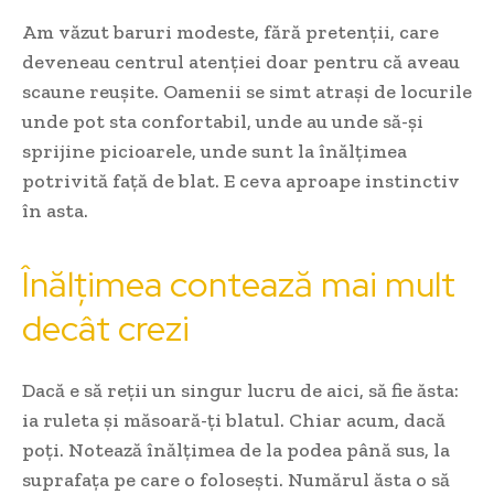
Am văzut baruri modeste, fără pretenții, care
deveneau centrul atenției doar pentru că aveau
scaune reușite. Oamenii se simt atrași de locurile
unde pot sta confortabil, unde au unde să-și
sprijine picioarele, unde sunt la înălțimea
potrivită față de blat. E ceva aproape instinctiv
în asta.
Înălțimea contează mai mult
decât crezi
Dacă e să reții un singur lucru de aici, să fie ăsta:
ia ruleta și măsoară-ți blatul. Chiar acum, dacă
poți. Notează înălțimea de la podea până sus, la
suprafața pe care o folosești. Numărul ăsta o să