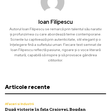
Ioan Filipescu
Autorul Ioan Filipescu se remarcă prin talentul său narativ
și profunzimea cu care abordează teme contemporane.
Scrierile lui captivează prin autenticitate, stil elegant și o
înțelegere fină a sufletului uman. Fiecare text semnat de
Ioan Filipescu reflectă pasiune, rigoare și o voce literară
matură, capabilă să inspire și să provoace gândirea
cititorilor.
Articole recente
Afaceri si Industrii
După victorie în fața Craiovei, Bogdan