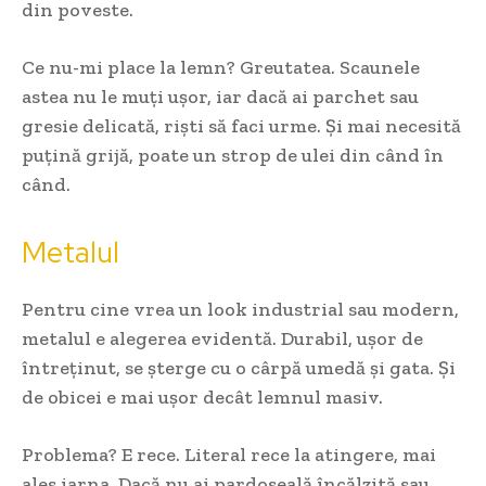
din poveste.
Ce nu-mi place la lemn? Greutatea. Scaunele
astea nu le muți ușor, iar dacă ai parchet sau
gresie delicată, riști să faci urme. Și mai necesită
puțină grijă, poate un strop de ulei din când în
când.
Metalul
Pentru cine vrea un look industrial sau modern,
metalul e alegerea evidentă. Durabil, ușor de
întreținut, se șterge cu o cârpă umedă și gata. Și
de obicei e mai ușor decât lemnul masiv.
Problema? E rece. Literal rece la atingere, mai
ales iarna. Dacă nu ai pardoseală încălzită sau