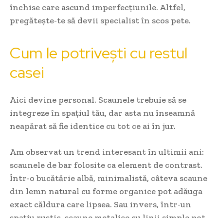
închise care ascund imperfecțiunile. Altfel,
pregătește-te să devii specialist în scos pete.
Cum le potrivești cu restul
casei
Aici devine personal. Scaunele trebuie să se
integreze în spațiul tău, dar asta nu înseamnă
neapărat să fie identice cu tot ce ai în jur.
Am observat un trend interesant în ultimii ani:
scaunele de bar folosite ca element de contrast.
Într-o bucătărie albă, minimalistă, câteva scaune
din lemn natural cu forme organice pot adăuga
exact căldura care lipsea. Sau invers, într-un
spațiu rustic, scaune metalice cu linii simple pot