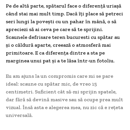
Pe de altă parte, spătarul face o diferență uriașă
când stai mai mult timp. Dacă îți place să petreci
seri lungi la povești cu un pahar în mână, o să
apreciezi să ai ceva pe care să te sprijini.
Scaunele
defrisare teren bucuresti
cu spătar au
și o căldură aparte, creează o atmosferă mai
primitoare. E ca diferența dintre a sta pe
marginea unui pat și a te lăsa într-un fotoliu.
Eu am ajuns la un compromis care mi se pare
ideal: scaune cu spătar mic, de vreo 15
centimetri. Suficient cât să-mi sprijin spatele,
dar fără să devină masive sau să ocupe prea mult
vizual. Însă asta e alegerea mea, nu zic că e rețeta
universală.