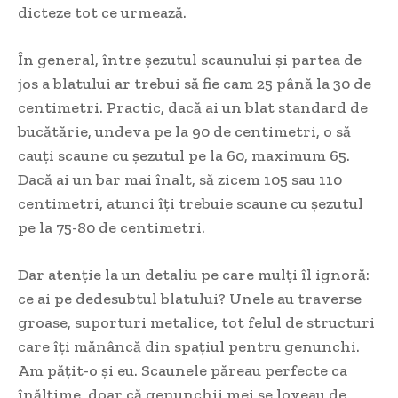
dicteze tot ce urmează.
În general, între șezutul scaunului și partea de
jos a blatului ar trebui să fie cam 25 până la 30 de
centimetri. Practic, dacă ai un blat standard de
bucătărie, undeva pe la 90 de centimetri, o să
cauți scaune cu șezutul pe la 60, maximum 65.
Dacă ai un bar mai înalt, să zicem 105 sau 110
centimetri, atunci îți trebuie scaune cu șezutul
pe la 75-80 de centimetri.
Dar atenție la un detaliu pe care mulți îl ignoră:
ce ai pe dedesubtul blatului? Unele au traverse
groase, suporturi metalice, tot felul de structuri
care îți mănâncă din spațiul pentru genunchi.
Am pățit-o și eu. Scaunele păreau perfecte ca
înălțime, doar că genunchii mei se loveau de