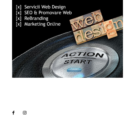
Lact
NEWS PRO
Noutati
Tech
Cultura si Entertainment
Sanatate / Hobby
Home & Deco