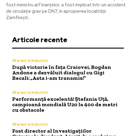
fost ministru al Finanțelor, a fost implicat într-un accident
de circulație grav pe DN7, în apropierea localității
Zamfirești...
Articole recente
Afaceri si Industrii
După victorie în fața Craiovei, Bogdan
Andone a dezvăluit dialogul cu Gigi
Becali: „Asta i-am transmis!”
Afaceri si Industrii
Performanță excelentă! Ștefania Uță,
campioană mondială U20 la 400 de metri
cu obstacole
Afaceri si Industrii
Fost director al Investigațiilor