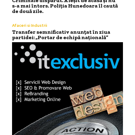
Criminale dispărut. A ieșit de acasă și nu
s-a mai întors. Poliția Hunedoara îl caută
de două zile.
Afaceri si Industrii
Transfer semnificativ anunțat în ziua
partidei: „Portar de echipă națională”