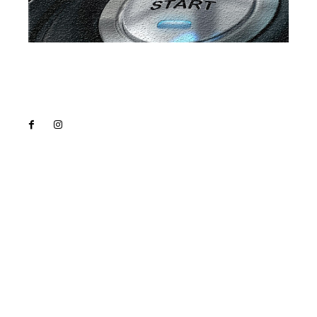
Lact
NEWS PRO
Noutati
Tech
Cultura si Entertainment
Sanatate / Hobby
Home & Deco
Bun venit la Lact.ro !
Lact.ro un site de știri / blog de noutăți, dedicat
diseminării de informații și actualități. Acesta oferă
articole, reportaje și analize pe teme diverse, de la
evenimente curente la subiecte specifice de interes.
Este un spațiu digital pentru informare și educație.
Contactati-ne oricand la adresa: contact@lact.ro