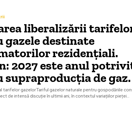
rii
ea liberalizării tarifelo
 gazele destinate
atorilor rezidențiali.
n: 2027 este anul potrivi
 supraproducția de gaz.
al tarifelor gazelorTariful gazelor naturale pentru gospodăriile c
ct de intensă discuție în ultimii ani, în contextul variațiilor pieței...