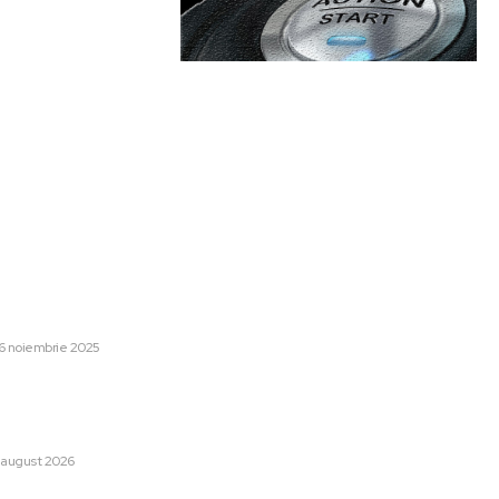
are:
Categorii:
 minute în Liverpool – PSV 1-
Afaceri si Industrii
1254
upă victoria istorică de pe
Lifestyle
48
6 noiembrie 2025
Sanatate / Hobby
42
Home & Deco
42
 fața pericolului unui blackout
cultățile energetice se
Auto
28
iștii cer verificări…
Cultura si Entertainment
13
 august 2026
Tech
13