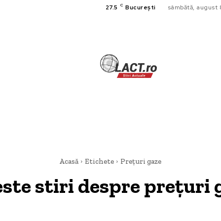
C
27.5
București
sâmbătă, august 
TECH
A
CULTURA SI
HOME & DE
Acasă
Etichete
Prețuri gaze
este stiri despre
prețuri 