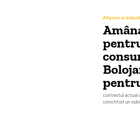
Afaceri si Indust
Amânar
pentru
consum
Boloja
pentru
contextul actual 
constituit un subie