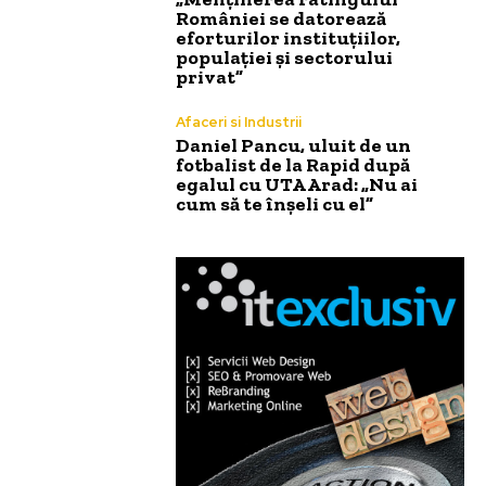
României se datorează
eforturilor instituțiilor,
populației și sectorului
privat”
Afaceri si Industrii
Daniel Pancu, uluit de un
fotbalist de la Rapid după
egalul cu UTA Arad: „Nu ai
cum să te înșeli cu el”