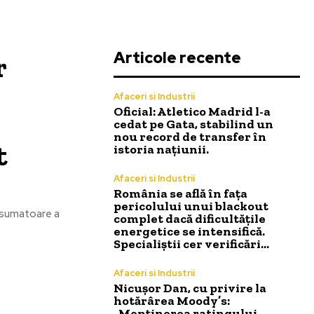
Articole recente
r
Afaceri si Industrii
Oficial: Atletico Madrid l-a
cedat pe Gata, stabilind un
nou record de transfer în
t
istoria națiunii.
Afaceri si Industrii
România se află în fața
pericolului unui blackout
onsumatoare a
complet dacă dificultățile
energetice se intensifică.
Specialiștii cer verificări…
Afaceri si Industrii
Nicușor Dan, cu privire la
hotărârea Moody’s:
„Menținerea ratingului