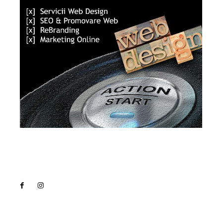
Lact
NEWS PRO
Noutati
Tech
Cultura si Entertainment
Sanatate / Hobby
Home & Deco