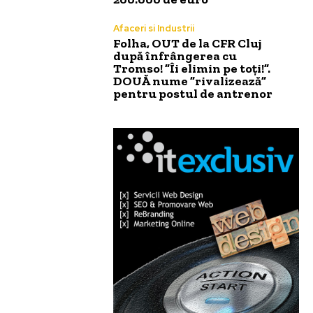
Afaceri si Industrii
Folha, OUT de la CFR Cluj
după înfrângerea cu
Tromso! ”Îi elimin pe toți!”.
DOUĂ nume ”rivalizează”
pentru postul de antrenor