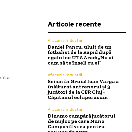
Articole recente
Afaceri si Industrii
Daniel Pancu, uluit de un
fotbalist de la Rapid după
egalul cu UTA Arad: „Nu ai
cum să te înșeli cu el”
Afaceri si Industrii
erit o
Seism în Gruia! Ioan Varga a
înlăturat antrenorul și 3
jucători de la CFR Cluj +
Căpitanul echipei acum
Afaceri si Industrii
Dinamo cumpără jucătorul
de mijloc pe care Nuno
Campos îl vrea pentru
200.000 de euro