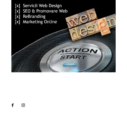
Lact
NEWS PRO
Noutati
Tech
Cultura si Entertainment
Sanatate / Hobby
Home & Deco