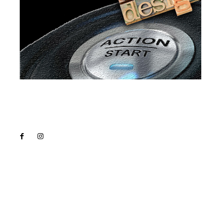
Lact
NEWS PRO
Noutati
Tech
Cultura si Entertainment
Sanatate / Hobby
Home & Deco
Bun venit la Lact.ro !
Lact.ro un site de știri / blog de noutăți, dedicat
diseminării de informații și actualități. Acesta oferă