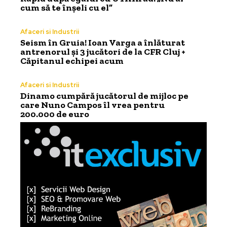
cum să te înșeli cu el”
Afaceri si Industrii
Seism în Gruia! Ioan Varga a înlăturat
antrenorul și 3 jucători de la CFR Cluj +
Căpitanul echipei acum
Afaceri si Industrii
Dinamo cumpără jucătorul de mijloc pe
care Nuno Campos îl vrea pentru
200.000 de euro