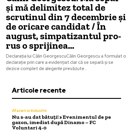
și mă delimitez total de
scrutinul din 7 decembrie și
de oricare candidat / În
august, simpatizantul pro-
rus o sprijinea...
Declarația lui Călin GeorgescuCălin Georgescu a formulat o
declarație prin care a evidențiat clar că se separă și se
dezice complet de alegerile prevăzute...
Articole recente
Afaceri si Industrii
Nu s-au dat bătuți! » Evenimentul de pe
gazon, imediat după Dinamo – FC
Voluntari 4-0