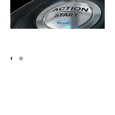
Lact
NEWS PRO
Noutati
Tech
Cultura si Entertainment
Sanatate / Hobby
Home & Deco
Bun venit la Lact.ro !
Lact.ro un site de știri / blog de noutăți, dedicat
diseminării de informații și actualități. Acesta oferă
articole, reportaje și analize pe teme diverse, de la
evenimente curente la subiecte specifice de interes.