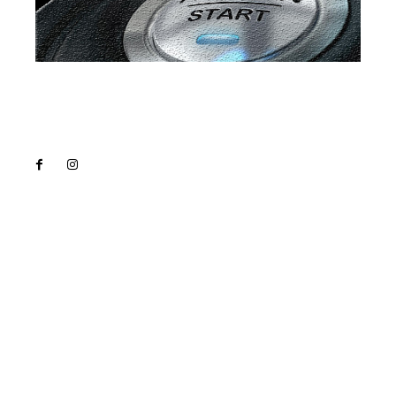
Lact
NEWS PRO
Noutati
Tech
Cultura si Entertainment
Sanatate / Hobby
Home & Deco
Bun venit la Lact.ro !
Lact.ro un site de știri / blog de noutăți, dedicat
diseminării de informații și actualități. Acesta oferă
articole, reportaje și analize pe teme diverse, de la
evenimente curente la subiecte specifice de interes.
Este un spațiu digital pentru informare și educație.
Contactati-ne oricand la adresa: contact@lact.ro