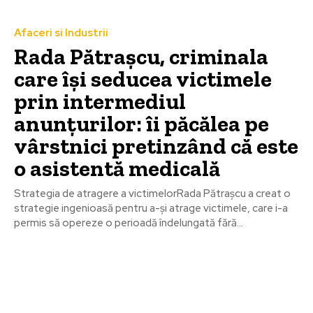
Afaceri si Industrii
Rada Pătrașcu, criminala
care își seducea victimele
prin intermediul
anunțurilor: îi păcălea pe
vârstnici pretinzând că este
o asistentă medicală
Strategia de atragere a victimelorRada Pătraşcu a creat o
strategie ingenioasă pentru a-și atrage victimele, care i-a
permis să opereze o perioadă îndelungată fără...