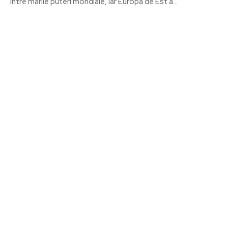
între marile puteri mondiale, iar Europa de Est a...