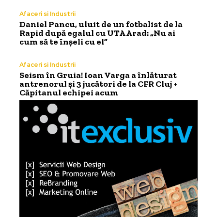
Afaceri si Industrii
Daniel Pancu, uluit de un fotbalist de la
Rapid după egalul cu UTA Arad: „Nu ai
cum să te înșeli cu el”
Afaceri si Industrii
Seism în Gruia! Ioan Varga a înlăturat
antrenorul și 3 jucători de la CFR Cluj +
Căpitanul echipei acum