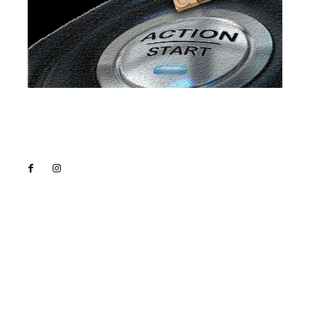
Lact
NEWS PRO
Noutati
Tech
Cultura si Entertainment
Sanatate / Hobby
Home & Deco
Bun venit la Lact.ro !
Lact.ro un site de știri / blog de noutăți, dedicat
diseminării de informații și actualități. Acesta oferă
articole, reportaje și analize pe teme diverse, de la