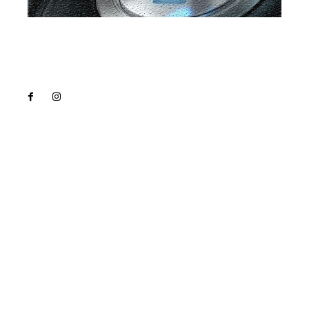
Lact
NEWS PRO
Noutati
Tech
Cultura si Entertainment
Sanatate / Hobby
Home & Deco
Bun venit la Lact.ro !
Lact.ro un site de știri / blog de noutăți, dedicat
diseminării de informații și actualități. Acesta oferă
articole, reportaje și analize pe teme diverse, de la
evenimente curente la subiecte specifice de interes.
Este un spațiu digital pentru informare și educație.
Contactati-ne oricand la adresa: contact@lact.ro
Politica de Confidentialitate – Lact.ro