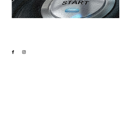
Lact
NEWS PRO
Noutati
Tech
Cultura si Entertainment
Sanatate / Hobby
Home & Deco
Bun venit la Lact.ro !
Lact.ro un site de știri / blog de noutăți, dedicat
diseminării de informații și actualități. Acesta oferă
articole, reportaje și analize pe teme diverse, de la
evenimente curente la subiecte specifice de interes.
Este un spațiu digital pentru informare și educație.
Contactati-ne oricand la adresa: contact@lact.ro