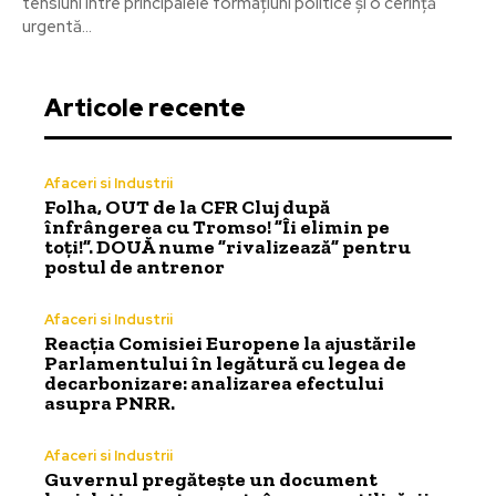
tensiuni între principalele formațiuni politice și o cerință
urgentă...
Articole recente
Afaceri si Industrii
Folha, OUT de la CFR Cluj după
înfrângerea cu Tromso! ”Îi elimin pe
toți!”. DOUĂ nume ”rivalizează” pentru
postul de antrenor
Afaceri si Industrii
Reacția Comisiei Europene la ajustările
Parlamentului în legătură cu legea de
decarbonizare: analizarea efectului
asupra PNRR.
Afaceri si Industrii
Guvernul pregătește un document