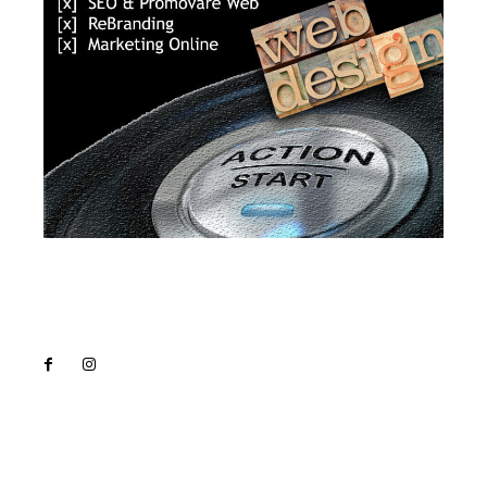
Lact
NEWS PRO
Noutati
Tech
Cultura si Entertainment
Sanatate / Hobby
Home & Deco
Bun venit la Lact.ro !