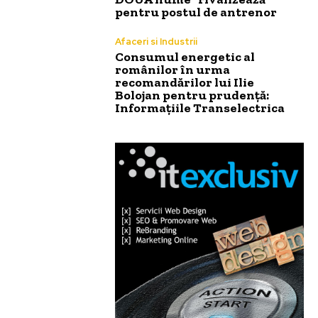
pentru postul de antrenor
Afaceri si Industrii
Consumul energetic al
românilor în urma
recomandărilor lui Ilie
Bolojan pentru prudență:
Informațiile Transelectrica