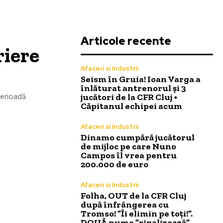
Articole recente
riere
Afaceri si Industrii
Seism în Gruia! Ioan Varga a
înlăturat antrenorul și 3
jucători de la CFR Cluj +
perioadă
Căpitanul echipei acum
Afaceri si Industrii
Dinamo cumpără jucătorul
de mijloc pe care Nuno
Campos îl vrea pentru
200.000 de euro
Afaceri si Industrii
Folha, OUT de la CFR Cluj
după înfrângerea cu
Tromso! ”Îi elimin pe toți!”.
DOUĂ nume ”rivalizează”