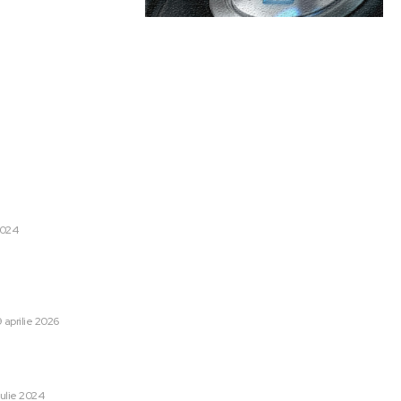
are:
Categorii:
 masă pentru o petrecere în
Afaceri si Industrii
1250
Lifestyle
48
2024
Sanatate / Hobby
42
12,93 milioane de euro la jocul
Home & Deco
42
 câștigător achiziționat
i.
Auto
28
9 aprilie 2026
Cultura si Entertainment
13
lajele de construcții în
Tech
13
 tale?
Sport
12
 iulie 2024