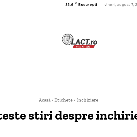
C
33.6
București
vineri, august 7,
TECH
A
CULTURA SI
HOME & DE
Acasă
Etichete
Inchiriere
teste stiri despre
inchiri