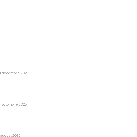
are:
Categorii:
upă meciul Genoa – Inter și
Afaceri si Industrii
1256
risti Chivu: „L-a învinovățit”
Lifestyle
48
4 decembrie 2025
Sanatate / Hobby
42
nnis Man a mărturisit ce l-a
Home & Deco
42
tiar după partida de neuitat
Auto
28
1 octombrie 2025
Cultura si Entertainment
13
CFR Cluj după înfrângerea cu
Tech
13
 pe toți!”. DOUĂ nume
Sport
12
ru postul de antrenor
Copii
12
 august 2026