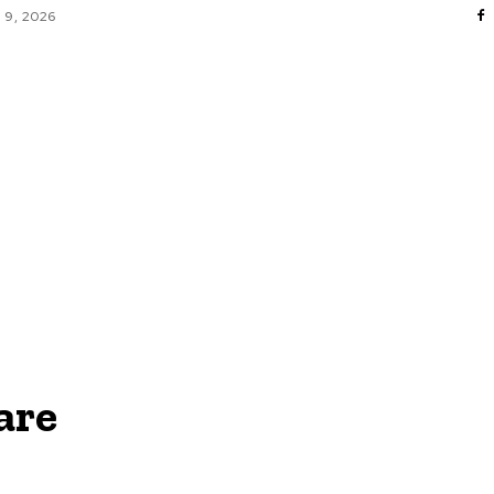
 9, 2026
FACERI SI INDUSTRII
 ENTERTAINMENT
SANATATE SI HOBBY
CO
are