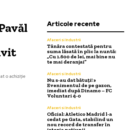
Articole recente
 Pavăl
Afaceri si Industrii
Tânăra contestată pentru
vit
suma lăsată în plic la nuntă:
„Cu 1.600 de lei, mai bine nu
te mai deranjai”
Afaceri si Industrii
zat o achiziție
Nu s-au dat bătuți! »
Evenimentul de pe gazon,
imediat după Dinamo – FC
Voluntari 4-0
Afaceri si Industrii
Oficial: Atletico Madrid l-a
cedat pe Gata, stabilind un
nou record de transfer în
istoria națiunii.