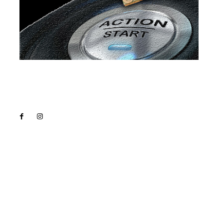
Lact
NEWS PRO
Noutati
Tech
Cultura si Entertainment
Sanatate / Hobby
Home & Deco
Bun venit la Lact.ro !
Lact.ro un site de știri / blog de noutăți, dedicat
diseminării de informații și actualități. Acesta oferă
articole, reportaje și analize pe teme diverse, de la
evenimente curente la subiecte specifice de interes.