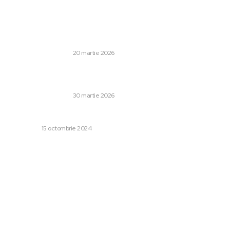
Stiri populare:
„Trump se înveselește de consecințele conflictului din
Iran: „Am zdrobit marina și forțele…”
AFACERI SI INDUSTRII
20 martie 2026
Skandalul Italia-Israel de Floriile Catolice: Răspuns de la
conducerea UE și clarificările lui Benjamin Netanyahu
AFACERI SI INDUSTRII
30 martie 2026
Ce este hipertiroidismul?
MEDICINA
15 octombrie 2024
Categorii:
Afaceri si Industrii
1256
Lifestyle
48
Sanatate / Hobby
42
Home & Deco
42
Auto
28