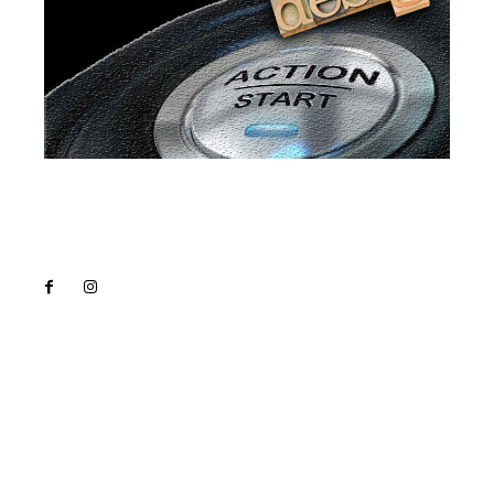
Lact
NEWS PRO
Noutati
Tech
Cultura si Entertainment
Sanatate / Hobby
Home & Deco
Bun venit la Lact.ro !
Lact.ro un site de știri / blog de noutăți, dedicat
diseminării de informații și actualități. Acesta oferă
articole, reportaje și analize pe teme diverse, de la