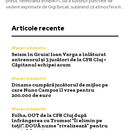
presă, tehnicianul echipei FCSB a susținut punctele de
vedere exprimate de Gigi Becali, subliniind că atmosfera în...
Articole recente
Afaceri si Industrii
Seism în Gruia! Ioan Varga a înlăturat
antrenorul și 3 jucători de la CFR Cluj +
Căpitanul echipei acum
Afaceri si Industrii
Dinamo cumpără jucătorul de mijloc pe
care Nuno Campos îl vrea pentru
200.000 de euro
Afaceri si Industrii
Folha, OUT de la CFR Cluj după
înfrângerea cu Tromso! ”Îi elimin pe
toți!”. DOUĂ nume ”rivalizează” pentru