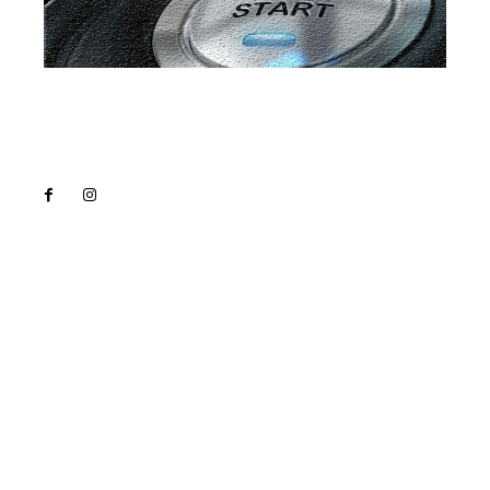
Lact
NEWS PRO
Noutati
Tech
Cultura si Entertainment
Sanatate / Hobby
Home & Deco
Bun venit la Lact.ro !
Lact.ro un site de știri / blog de noutăți, dedicat
diseminării de informații și actualități. Acesta oferă
articole, reportaje și analize pe teme diverse, de la
evenimente curente la subiecte specifice de interes.
Este un spațiu digital pentru informare și educație.
Contactati-ne oricand la adresa: contact@lact.ro