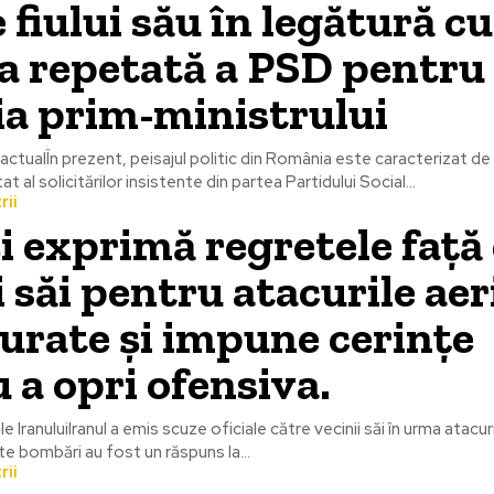
e fiului său în legătură cu
a repetată a PSD pentru
a prim-ministrului
 actualÎn prezent, peisajul politic din România este caracterizat de
at al solicitărilor insistente din partea Partidului Social...
rii
și exprimă regretele față
i săi pentru atacurile ae
urate și impune cerințe
 a opri ofensiva.
le IranuluiIranul a emis scuze oficiale către vecinii săi în urma atacu
te bombări au fost un răspuns la...
rii