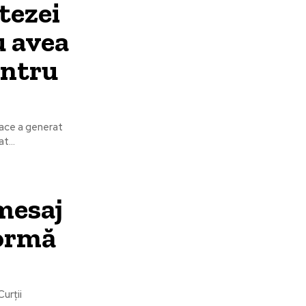
tezei
u avea
entru
 Pace a generat
t...
mesaj
formă
Curții