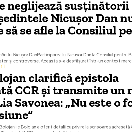
e neglijează susținătorii 
ședintele Nicușor Dan n
 să se afle la Consiliul p
ării lui Nicușor DanParticiparea lui Nicușor Dan la Consiliul pentru
eri și controverse. Aceasta s-a desfășurat într-un context marca
rii
lojan clarifică epistola
tă CCR și transmite un 
Lia Savonea: „Nu este o 
siune”
lie BolojanIlie Bolojan a oferit detalii cu privire la scrisoarea adresată 