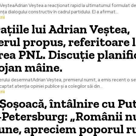
n VeșteaAdrian Veștea a reacționat rapid la ultimatumul formulat de 
ța dialogului constructiv în cadrul partidului. El a afirmat...
rii
ațiile lui Adrian Veștea,
rul propus, referitoare 
rea PNL. Discuție planifi
ojan mâine.
ierului desemnatAdrian Veștea, premierul numit, a emis recent o se
captat atenția opiniei publice și a colegilor săi din...
rii
Șoșoacă, întâlnire cu Put
Petersburg: „Românii nu
une, apreciem poporul ru