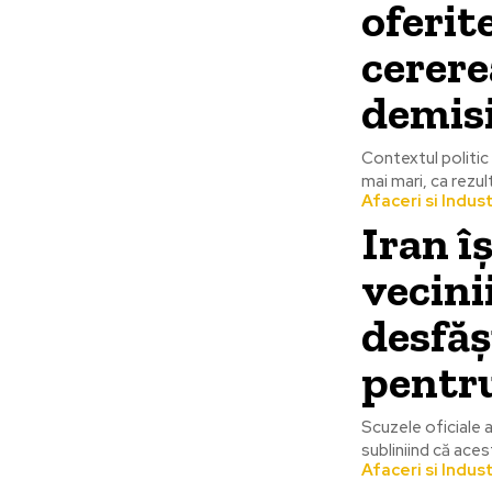
oferit
cerere
demisi
Contextul politic
mai mari, ca rezult
Afaceri si Indust
Iran î
vecini
desfăș
pentru
Scuzele oficiale a
subliniind că aces
Afaceri si Indust