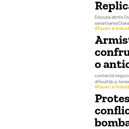
Replic
Discuția dintre D
senatoarea Diana 
Afaceri si Indust
Armist
confru
o anti
contextul negocie
dificultăți și tens
Afaceri si Indust
Protes
confli
bombar