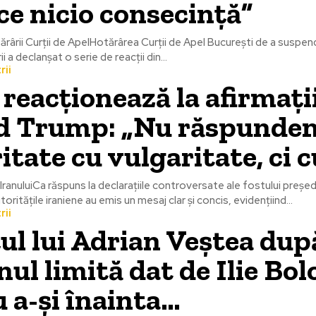
e nicio consecință”
rârii Curții de ApelHotărârea Curții de Apel București de a suspe
rii a declanșat o serie de reacții din...
rii
 reacționează la afirmații
d Trump: „Nu răspundem
itate cu vulgaritate, ci 
a IranuluiCa răspuns la declarațiile controversate ale fostului preș
ritățile iraniene au emis un mesaj clar și concis, evidențiind...
rii
l lui Adrian Veștea dup
ul limită dat de Ilie Bol
 a-și înainta…