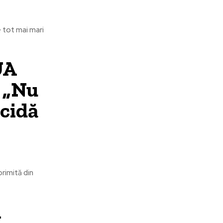
e tot mai mari
UA
: „Nu
ecidă
rimită din
n