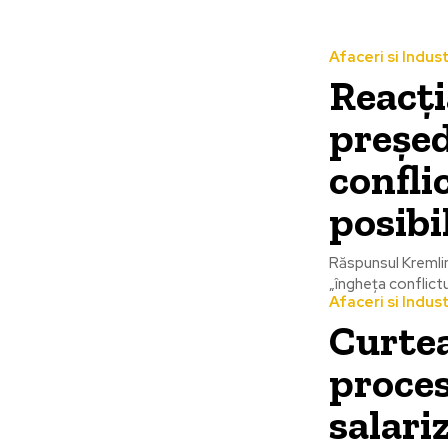
Afaceri si Indust
Reacți
președ
confli
posibi
Răspunsul Kremlin
„îngheța conflictu
Afaceri si Indust
Curtea
proces
salari