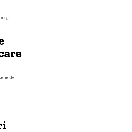
.
sburg,
e
care
serie de
ri