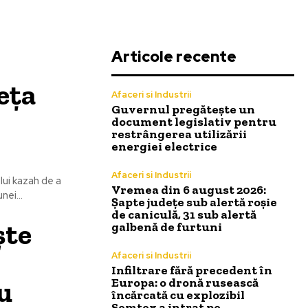
Articole recente
eța
Afaceri si Industrii
Guvernul pregătește un
document legislativ pentru
restrângerea utilizării
energiei electrice
Afaceri si Industrii
lui kazah de a
Vremea din 6 august 2026:
nei...
Șapte județe sub alertă roșie
de caniculă, 31 sub alertă
ște
galbenă de furtuni
Afaceri si Industrii
Infiltrare fără precedent în
Nu
Europa: o dronă rusească
încărcată cu explozibil
Semtex a intrat pe