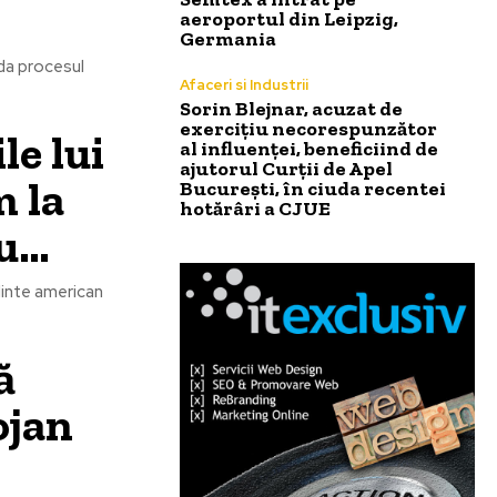
aeroportul din Leipzig,
Germania
nda procesul
Afaceri si Industrii
Sorin Blejnar, acuzat de
exercițiu necorespunzător
le lui
al influenței, beneficiind de
ajutorul Curții de Apel
 la
București, în ciuda recentei
hotărâri a CJUE
cu…
edinte american
ă
ojan