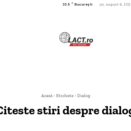
C
33.5
București
joi, august 6, 20
TECH
A
CULTURA SI
HOME & DE
Acasă
Etichete
Dialog
Citeste stiri despre
dialo