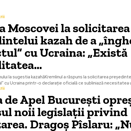
rii
a Moscovei la solicitarea
intelui kazah de a „îngh
ctul” cu Ucraina: „Există
litatea…
ului la sugestia kazahăKremlinul a răspuns la solicitarea președinte
l” cu Ucraina printr-o declarație oficială ce subliniază necesitatea u
rii
 de Apel București opre
ul noii legislații privind
zarea. Dragoș Pîslaru: „