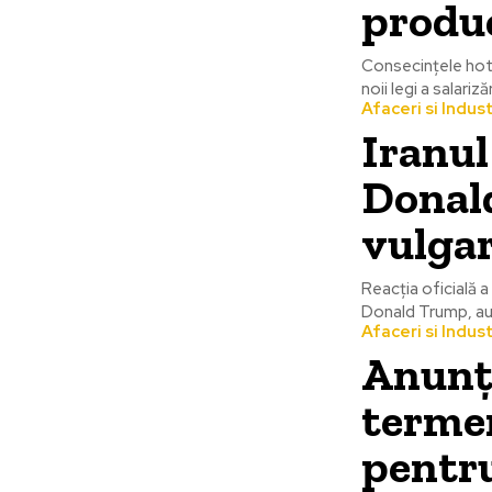
produc
Consecințele hotă
noii legi a salariză
Afaceri si Indust
Iranul
Donal
vulgar
Reacția oficială 
Donald Trump, auto
Afaceri si Indust
Anunțu
termen
pentru