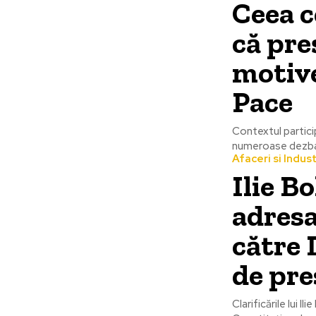
Ceea c
că pre
motive
Pace
Contextul particip
numeroase dezbat
Afaceri si Indust
Ilie Bo
adresa
către 
de pre
Clarificările lui I