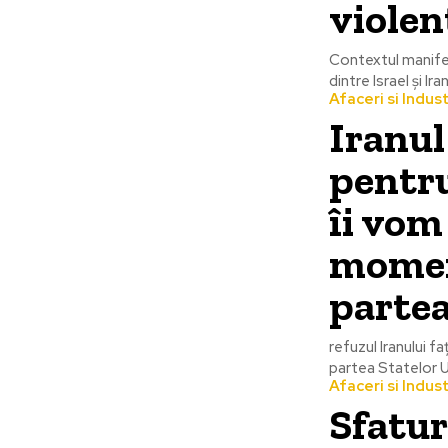
violen
Contextul manifes
dintre Israel și I
Afaceri si Indust
Iranu
pentru
îi vom
moment
parte
refuzul Iranului 
partea Statelor Un
Afaceri si Indust
Sfatur