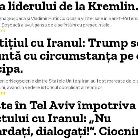
a liderului de la Kremlin
iana Șoșoacă și Vladimir PutinCu ocazia vizitei sale în Sankt-Peter
Șoșoacă a avut șansa de a se întâlni cu președintele...
rii
ițiul cu Iranul: Trump s
ntă cu circumstanța pe 
cipa.
rilorNegocierile dintre Statele Unite și Iran au fost marcate de o 
iuni, având în vedere istoricul complicat al relațiilor...
rii
te în Tel Aviv împotriva
ctului cu Iranul: „Nu
dați, dialogați!”. Ciocni