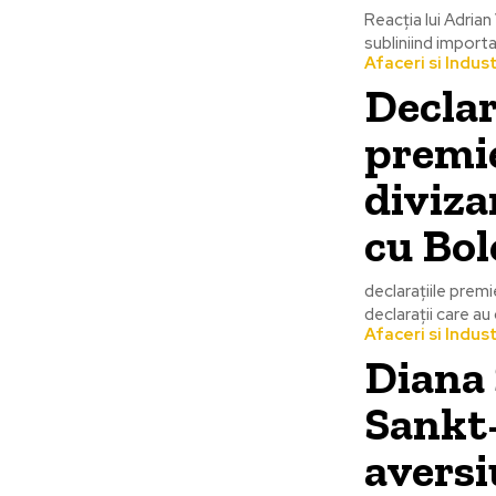
Reacția lui Adria
subliniind importan
Afaceri si Indust
Declar
premie
diviza
cu Bol
declarațiile prem
declarații care au 
Afaceri si Indust
Diana 
Sankt-
aversi