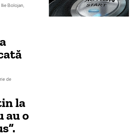
Ilie Bolojan,
la
cată
rie de
in la
 au o
s”.