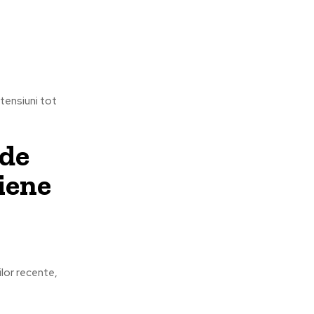
 tensiuni tot
 de
riene
rilor recente,