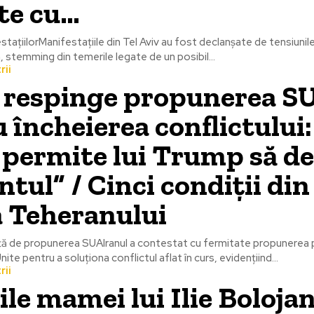
te cu…
tațiilorManifestațiile din Tel Aviv au fost declanșate de tensiunil
ran, stemming din temerile legate de un posibil...
rii
l respinge propunerea S
 încheierea conflictului
 permite lui Trump să d
ul” / Cinci condiții din
a Teheranului
față de propunerea SUAIranul a contestat cu fermitate propunerea p
ite pentru a soluționa conflictul aflat în curs, evidențiind...
rii
ile mamei lui Ilie Boloja