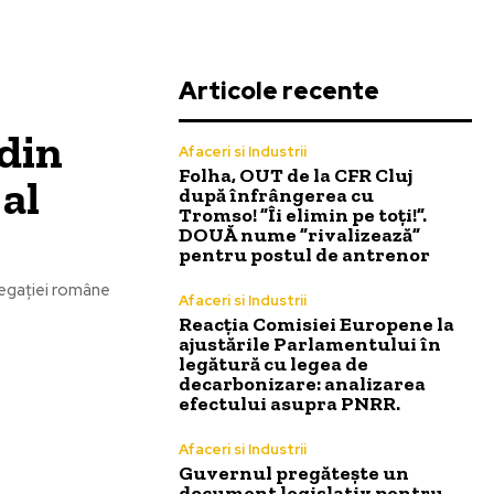
Articole recente
din
Afaceri si Industrii
Folha, OUT de la CFR Cluj
al
după înfrângerea cu
Tromso! ”Îi elimin pe toți!”.
DOUĂ nume ”rivalizează”
pentru postul de antrenor
legației române
Afaceri si Industrii
Reacția Comisiei Europene la
ajustările Parlamentului în
legătură cu legea de
decarbonizare: analizarea
efectului asupra PNRR.
Afaceri si Industrii
Guvernul pregătește un
document legislativ pentru