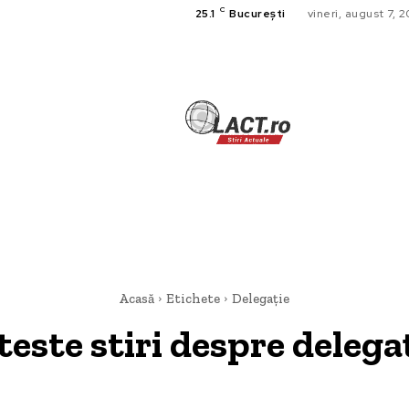
C
25.1
București
vineri, august 7, 
TECH
A
CULTURA SI
HOME & DE
Acasă
Etichete
Delegație
teste stiri despre
delega