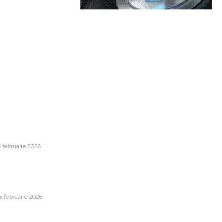
are:
Categorii:
lomat al lui Trump. Secretarul
Afaceri si Industrii
1247
a trecut de la competitor
Lifestyle
48
bordonat devotat în cadrul
Sanatate / Hobby
42
5 februarie 2026
Home & Deco
42
STB și TAROM, care
Auto
28
muri pe lângă jobul de la
Cultura si Entertainment
13
 terapeut Reiki.
Tech
13
5 februarie 2026
Sport
12
g, fiica lui John F. Kennedy, a