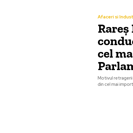
Afaceri si Indust
Rareș 
conduc
cel ma
Parla
Motivul retrageri
din cel mai import