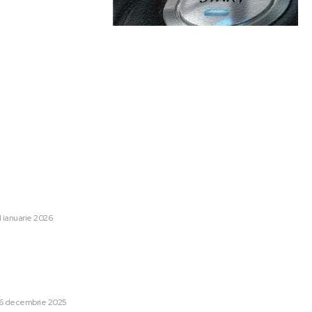
are:
Categorii:
zarea de către UE a
Afaceri si Industrii
1248
stat care reprezintă 50% din
Lifestyle
48
„O recesiune fără precedent în
Sanatate / Hobby
42
1 ianuarie 2026
Home & Deco
42
rologice pentru următoarele
Auto
28
mperaturi scăzute, gheață și
Cultura si Entertainment
13
iunile vizate de coduri
ne.
Tech
13
6 decembrie 2025
Sport
12