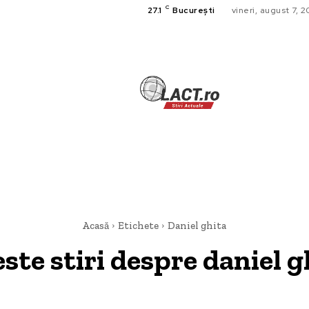
C
27.1
București
vineri, august 7, 
TECH
A
CULTURA SI
HOME & DE
Acasă
Etichete
Daniel ghita
este stiri despre
daniel g