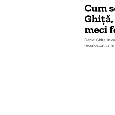
Cum se
Ghiță,
meci f
Daniel Ghiță, in v
recunoscut ca fiin