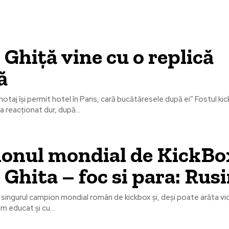
 Ghiță vine cu o replică
ă
notaj își permit hotel în Paris, cară bucătăresele după ei” Fostul ki
a reacționat dur, după...
onul mondial de KickBo
 Ghita – foc si para: Rusi
 singurul campion mondial român de kickbox și, deși poate arăta viol
m educat și cu...