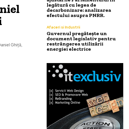
niel
legătură cu legea de
decarbonizare: analizarea
efectului asupra PNRR.
i
Afaceri si Industrii
Guvernul pregătește un
document legislativ pentru
restrângerea utilizării
aniel Ghiță,
energiei electrice