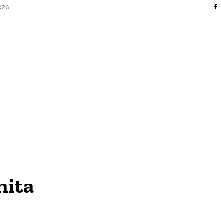
2026
FACERI SI INDUSTRII
 ENTERTAINMENT
SANATATE SI HOBBY
CO
hita