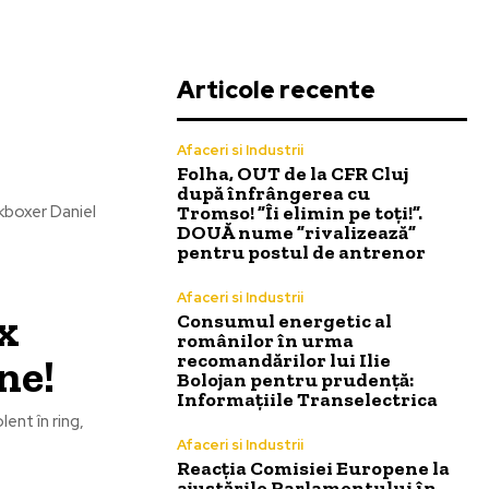
Articole recente
Afaceri si Industrii
Folha, OUT de la CFR Cluj
după înfrângerea cu
Tromso! ”Îi elimin pe toți!”.
ckboxer Daniel
DOUĂ nume ”rivalizează”
pentru postul de antrenor
Afaceri si Industrii
x
Consumul energetic al
românilor în urma
ne!
recomandărilor lui Ilie
Bolojan pentru prudență:
Informațiile Transelectrica
ent în ring,
Afaceri si Industrii
Reacția Comisiei Europene la
ajustările Parlamentului în