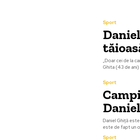
Sport
Daniel
tăioas
„Doar cei de la ca
Ghita (43 de ani) 
Sport
Campi
Daniel
Daniel Ghiță este
este de fapt un o
Sport