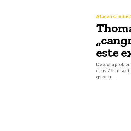
Afaceri si Indust
Thoma
„cangr
este e
Detecția problem
constă în absența
grupului....