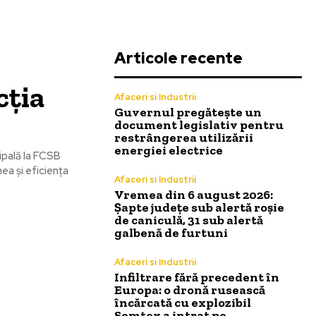
Articole recente
cția
Afaceri si Industrii
Guvernul pregătește un
document legislativ pentru
restrângerea utilizării
energiei electrice
ipală la FCSB
ea și eficiența
Afaceri si Industrii
Vremea din 6 august 2026:
Șapte județe sub alertă roșie
de caniculă, 31 sub alertă
galbenă de furtuni
Afaceri si Industrii
Infiltrare fără precedent în
Europa: o dronă rusească
încărcată cu explozibil
Semtex a intrat pe