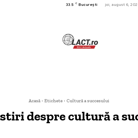
C
33.5
București
joi, august 6, 20
TECH
A
CULTURA SI
HOME & DE
Acasă
Etichete
Cultură a succesului
 stiri despre
cultură a su