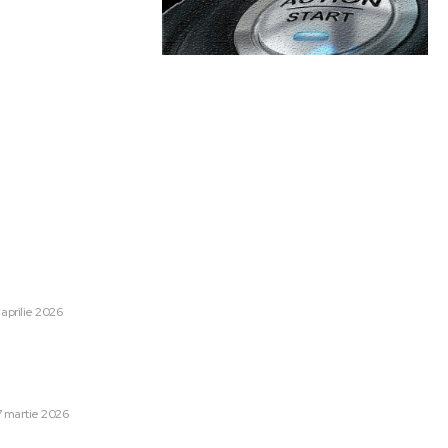
are:
Categorii:
ânia: Toate zonele
Afaceri si Industrii
1245
cipitații și vânt. Comunicată
Lifestyle
48
 ANM
 aprilie 2026
Sanatate / Hobby
42
Home & Deco
42
tici la adresa NATO pentru
în conflictul din Iran: „Nu mai
Auto
28
ațiunilor NATO”
Cultura si Entertainment
13
7 martie 2026
Tech
13