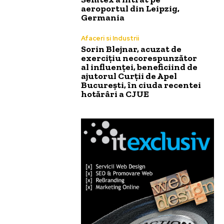
aeroportul din Leipzig,
Germania
Afaceri si Industrii
Sorin Blejnar, acuzat de
exercițiu necorespunzător
al influenței, beneficiind de
ajutorul Curții de Apel
București, în ciuda recentei
hotărâri a CJUE