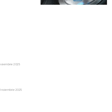
are:
Categorii:
într-un imobil din Timișoara,
Afaceri si Industrii
1247
ă
Lifestyle
48
 noiembrie 2025
Sanatate / Hobby
42
ției critică pe Bolojan în
Home & Deco
42
ste necesar să fim extrem de
Auto
28
0 noiembrie 2025
Cultura si Entertainment
13
12,93 milioane de euro la jocul
Tech
13
 câștigător achiziționat
Sport
12
i.