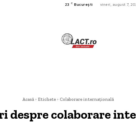
C
23
București
vineri, august 7, 2
TECH
A
CULTURA SI
HOME & DE
Acasă
Etichete
Colaborare internațională
iri despre
colaborare int