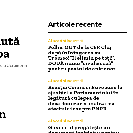
Articole recente
e
mută
Afaceri si Industrii
Folha, OUT de la CFR Cluj
pa
după înfrângerea cu
Tromso! ”Îi elimin pe toți!”.
DOUĂ nume ”rivalizează”
 a Ucrainei în
pentru postul de antrenor
Afaceri si Industrii
Reacția Comisiei Europene la
ajustările Parlamentului în
legătură cu legea de
decarbonizare: analizarea
efectului asupra PNRR.
în
Afaceri si Industrii
Guvernul pregătește un
document legislativ pentru