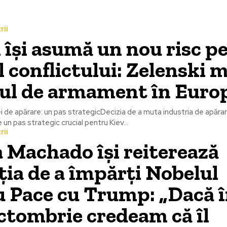
rii
 își asumă un nou risc p
 conflictului: Zelenski 
rul de armament în Euro
i de apărare: un pas strategicDecizia de a muta industria de apărare
un pas strategic crucial pentru Kiev...
rii
 Machado își reiterează
ția de a împărți Nobelul
 Pace cu Trump: „Dacă 
ctombrie credeam că îl