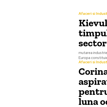
Afaceri si Indust
Kievul
timpul
secto
mutarea industrie
Europa constituie 
Afaceri si Indust
Corina
aspira
pentru
luna o