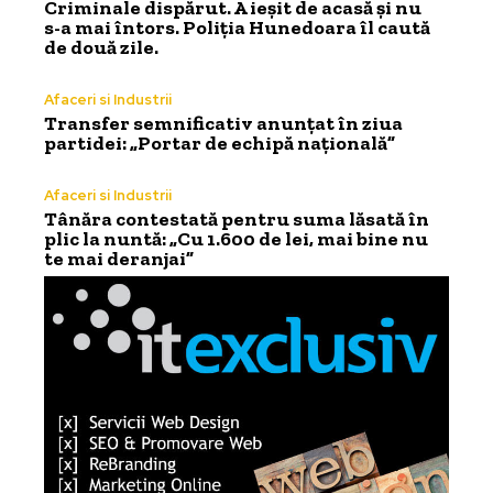
Criminale dispărut. A ieșit de acasă și nu
s-a mai întors. Poliția Hunedoara îl caută
de două zile.
Afaceri si Industrii
Transfer semnificativ anunțat în ziua
partidei: „Portar de echipă națională”
Afaceri si Industrii
Tânăra contestată pentru suma lăsată în
plic la nuntă: „Cu 1.600 de lei, mai bine nu
te mai deranjai”