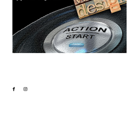
Lact
NEWS PRO
Noutati
Tech
Cultura si Entertainment
Sanatate / Hobby
Home & Deco
Bun venit la Lact.ro !
Lact.ro un site de știri / blog de noutăți, dedicat